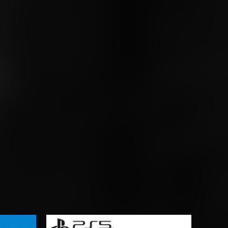
Rango
de