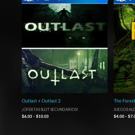
precios:
desde
$6.03
hasta
$10.03
Outlast + Outlast 2
The Fores
¡OFERTAS SLOT SECUNDARIOS!
JUEGOS ALQ
$
6.03
-
$
10.03
$
4.00
-
$
7.