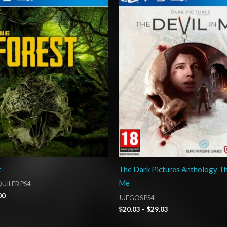
precios:
precios:
desde
desde
$4.00
$20.03
hasta
hasta
$7.00
$29.03
t-
The Dark Pictures Anthology Th
Me
UILER PS4
00
JUEGOS PS4
$
20.03
-
$
29.03