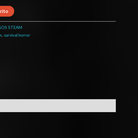
rito
GOS STEAM
m
,
survival horror