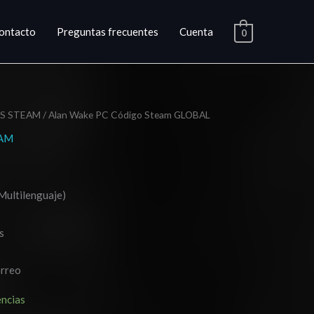
ontacto
Preguntas frecuentes
Cuenta
0
S STEAM
/ Alan Wake PC Código Steam GLOBAL
EAM
io
al
(Multilenguaje)
3.
s
orreo
encias