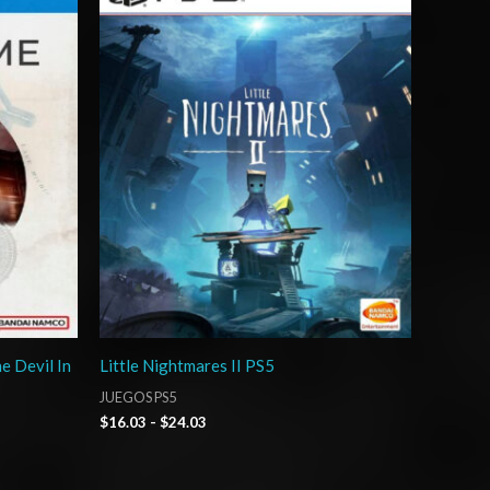
precios:
desde
$16.03
hasta
$24.03
e Devil In
Little Nightmares II PS5
JUEGOS PS5
$
16.03
-
$
24.03