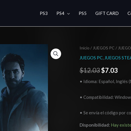
PS3
PS4
PS5
GIFT CARD
C
Alan
Inicio
/
JUEGOS PC
/
JUEGO
El
El
Wake
JUEGOS PC
,
JUEGOS ST
precio
prec
PC
$
12.03
$
7.03
Código
original
actu
Steam
• Idioma: Español, Inglés 
era:
es:
GLOBAL
cantidad
$12.03.
$7.0
• Compatibilidad: Window
• Se envía el código por c
Disponibilidad:
Hay exist