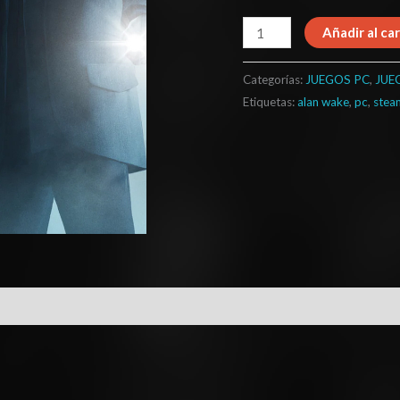
Añadir al car
Categorías:
JUEGOS PC
,
JUE
Etiquetas:
alan wake
,
pc
,
stea