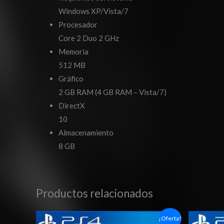
Windows XP/Vista/7
Procesador
Core 2 Duo 2 GHz
Memoria
512 MB
Gráfico
2 GB RAM (4 GB RAM – Vista/7)
DirectX
10
Almacenamiento
8 GB
Productos relacionados
Rango
¡Oferta!
de