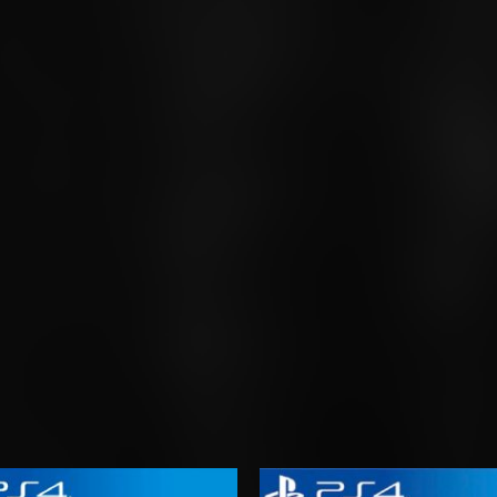
Rango
Rango
de
de