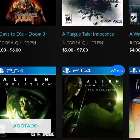
Days to Die + Doom 3-
A Plague Tale: Innocence-
A Wa
EGOS ALQUILER PS4
JUEGOS ALQUILER PS4
JUEGO
.00
-
$
6.00
$
5.00
-
$
7.00
$
4.0
Rango
Rango
¡Oferta!
de
de
precios:
precios:
desde
desde
$4.00
$5.00
hasta
hasta
$7.00
$7.00
AGOTADO