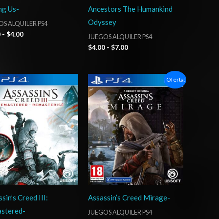
g Us-
Ancestors The Humankind
Odyssey
S ALQUILER PS4
0
-
$
4.00
JUEGOS ALQUILER PS4
$
4.00
-
$
7.00
Rango
Rango
¡Oferta!
de
de
precios:
precios:
desde
desde
$4.00
$5.00
hasta
hasta
$7.00
$8.00
sin’s Creed III:
Assassin’s Creed Mirage-
stered-
JUEGOS ALQUILER PS4