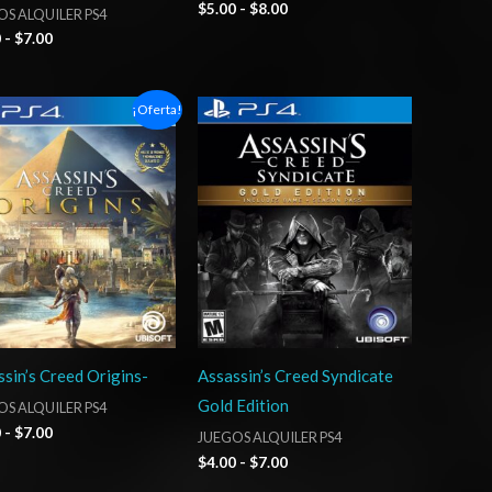
$
5.00
-
$
8.00
S ALQUILER PS4
0
-
$
7.00
Rango
Rango
¡Oferta!
de
de
precios:
precios:
desde
desde
$4.00
$4.00
hasta
hasta
$7.00
$7.00
sin’s Creed Origins-
Assassin’s Creed Syndicate
Gold Edition
S ALQUILER PS4
0
-
$
7.00
JUEGOS ALQUILER PS4
$
4.00
-
$
7.00