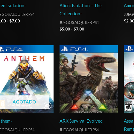
ien Isolation-
Alien: Isolation – The
Amon
Collection-
EGOS ALQUILER PS4
JUEGO
.00
-
$
7.00
$
2.0
JUEGOS ALQUILER PS4
$
5.00
-
$
7.00
Rango
Rango
de
de
precios:
precios:
desde
desde
$2.00
$4.00
hasta
hasta
$4.00
$7.00
AGOTADO
nthem-
ARK Survival Evolved
Assas
Rema
EGOS ALQUILER PS4
JUEGOS ALQUILER PS4