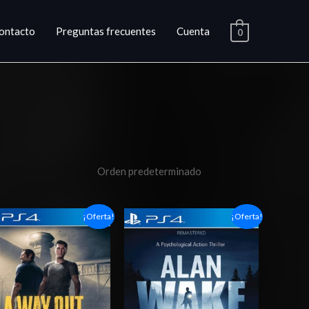
ontacto
Preguntas frecuentes
Cuenta
0
Rango
Rango
¡Oferta!
¡Oferta!
de
de
precios:
precios:
desde
desde
$4.00
$4.00
hasta
hasta
$7.00
$7.00