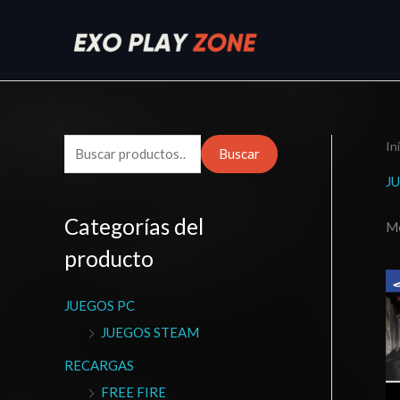
Ir
al
contenido
In
B
Buscar
u
J
s
Categorías del
Mo
c
producto
a
r
JUEGOS PC
p
JUEGOS STEAM
o
r
RECARGAS
:
FREE FIRE