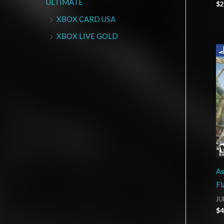
ULTIMATE
$
2
XBOX CARD USA
XBOX LIVE GOLD
As
Fl
JU
$
4