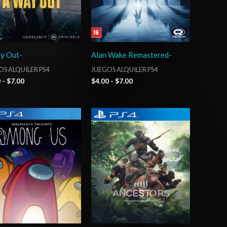
y Out-
Alan Wake Remastered-
S ALQUILER PS4
JUEGOS ALQUILER PS4
0
-
$
7.00
$
4.00
-
$
7.00
Rango
Rango
de
de
precios:
precios:
desde
desde
$2.00
$4.00
hasta
hasta
$4.00
$7.00