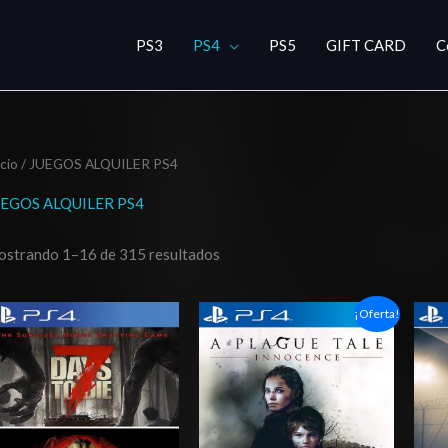
PS3
PS4
PS5
GIFT CARD
C
icio
/ JUEGOS ALQUILER PS4
UEGOS ALQUILER PS4
strando 1–16 de 315 resultados
Rango
Rango
¡Oferta!
de
de
precios:
precios:
desde
desde
$3.00
$5.00
hasta
hasta
$6.00
$7.00