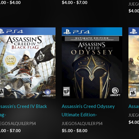
.00
-
$
4.00
$
4.00
-
$
7.00
JUEGO
$
4.0
Rango
Rango
de
de
precios:
precios:
desde
desde
$4.00
$5.00
hasta
hasta
$7.00
$8.00
sassin’s Creed IV Black
Assassin’s Creed Odyssey
Assas
ag-
Ultimate Edition-
JUEGO
$
4.0
EGOS ALQUILER PS4
JUEGOS ALQUILER PS4
.00
-
$
7.00
$
5.00
-
$
8.00