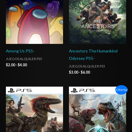
hasta
hasta
$4.00
$6.00
Among Us PS5-
Ancestors The Humankind
Odyssey PS5-
JUEGOS ALQUILER PS5
$
2.00
-
$
4.00
JUEGOS ALQUILER PS5
$
3.00
-
$
6.00
Rango
Rango
¡Oferta!
de
de
precios:
precios:
desde
desde
$4.00
$4.00
hasta
hasta
$7.00
$7.00