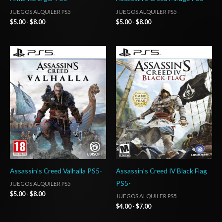
JUEGOS ALQUILER PS5
JUEGOS ALQUILER PS5
$
5.00
-
$
8.00
$
5.00
-
$
8.00
Rango
Rango
de
de
precios:
precios:
desde
desde
$5.00
$4.00
hasta
hasta
$8.00
$7.00
Assassin’s Creed Valhalla PS5-
Assassin’s Creed IV Black Flag
PS5-
JUEGOS ALQUILER PS5
$
5.00
-
$
8.00
JUEGOS ALQUILER PS5
$
4.00
-
$
7.00