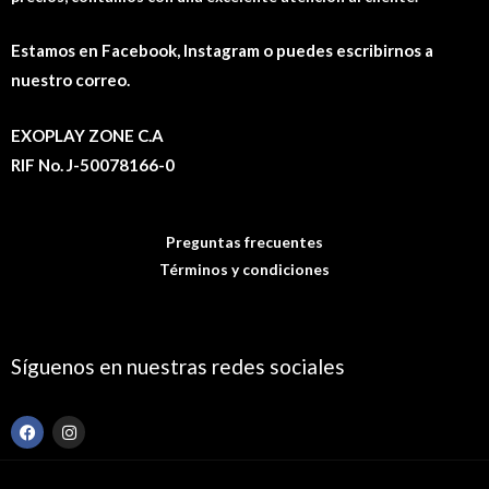
Estamos en Facebook, Instagram o puedes escribirnos a
nuestro correo.
EXOPLAY ZONE C.A
RIF No. J-50078166-0
Preguntas frecuentes
Términos y condiciones
Síguenos en nuestras redes sociales
F
I
a
n
c
s
e
t
b
a