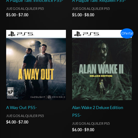
A Plague Tale: Innocence PS5-
A Plague Tale: Requiem PS5-
JUEGOS ALQUILER PS5
JUEGOS ALQUILER PS5
$
5.00
-
$
7.00
$
5.00
-
$
8.00
Rango
Rango
¡Oferta!
de
de
precios:
precios:
desde
desde
$4.00
$6.00
hasta
hasta
$7.00
$9.00
A Way Out PS5-
Alan Wake 2 Deluxe Edition
PS5-
JUEGOS ALQUILER PS5
$
4.00
-
$
7.00
JUEGOS ALQUILER PS5
$
6.00
-
$
9.00