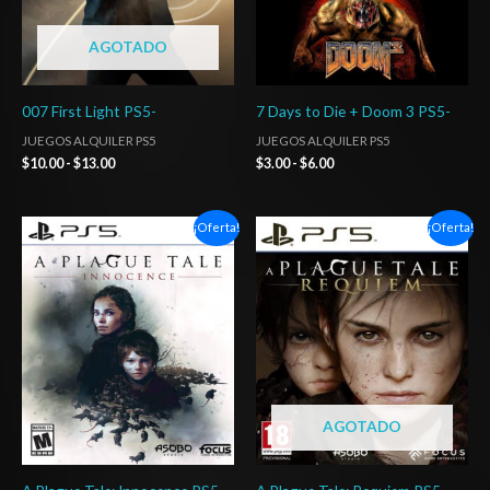
AGOTADO
007 First Light PS5-
7 Days to Die + Doom 3 PS5-
JUEGOS ALQUILER PS5
JUEGOS ALQUILER PS5
$
10.00
-
$
13.00
$
3.00
-
$
6.00
Rango
Rango
¡Oferta!
¡Oferta!
de
de
precios:
precios:
desde
desde
$5.00
$5.00
hasta
hasta
$7.00
$8.00
AGOTADO