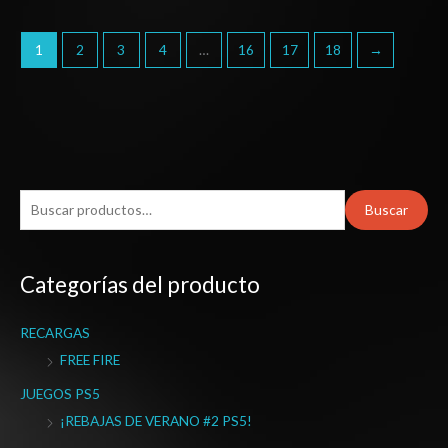
1
2
3
4
…
16
17
18
→
B
Buscar
u
s
Categorías del producto
c
a
RECARGAS
r
FREE FIRE
p
o
JUEGOS PS5
r
¡REBAJAS DE VERANO #2 PS5!
: