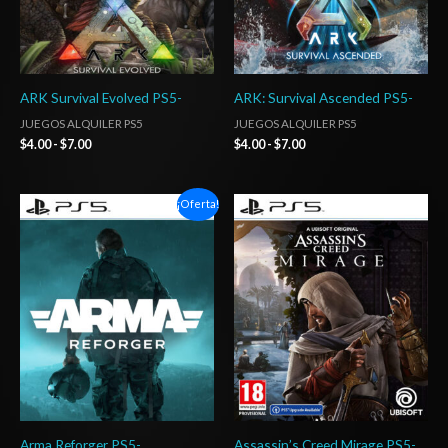
ARK Survival Evolved PS5-
ARK: Survival Ascended PS5-
JUEGOS ALQUILER PS5
JUEGOS ALQUILER PS5
$
4.00
-
$
7.00
$
4.00
-
$
7.00
Rango
Rango
¡Oferta!
de
de
precios:
precios:
desde
desde
$5.00
$5.00
hasta
hasta
$8.00
$8.00
Arma Reforger PS5-
Assassin’s Creed Mirage PS5-