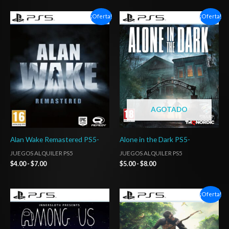
Rango
Rango
¡Oferta!
¡Oferta!
de
de
precios:
precios:
desde
desde
$4.00
$5.00
hasta
hasta
$7.00
$8.00
AGOTADO
Alan Wake Remastered PS5-
Alone in the Dark PS5-
JUEGOS ALQUILER PS5
JUEGOS ALQUILER PS5
$
4.00
-
$
7.00
$
5.00
-
$
8.00
Rango
Rango
¡Oferta!
de
de
precios:
precios:
desde
desde
$2.00
$3.00