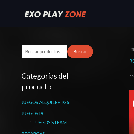
Ir
al
contenido
In
B
Buscar
u
R
s
Categorías del
Mo
c
producto
a
r
JUEGOS ALQUILER PS5
p
o
JUEGOS PC
r
JUEGOS STEAM
:
RECARGAS