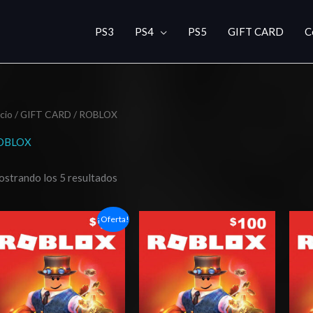
PS3
PS4
PS5
GIFT CARD
C
icio
/
GIFT CARD
/ ROBLOX
OBLOX
strando los 5 resultados
El
El
¡Oferta!
precio
precio
original
actual
era:
es:
$12.99.
$11.99.