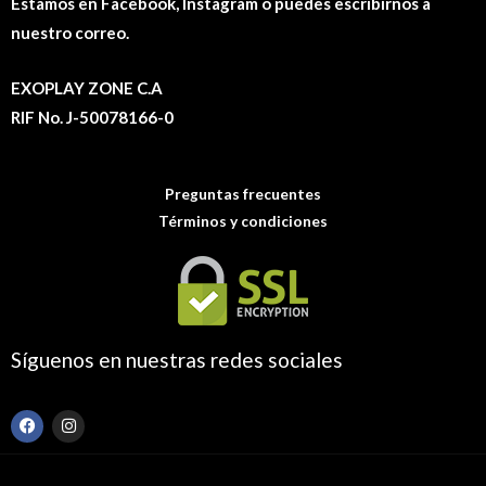
Estamos en Facebook, Instagram o puedes escribirnos a
nuestro correo.
EXOPLAY ZONE C.A
RIF No. J-50078166-0
Preguntas frecuentes
Términos y condiciones
Síguenos en nuestras redes sociales
F
I
a
n
c
s
e
t
b
a