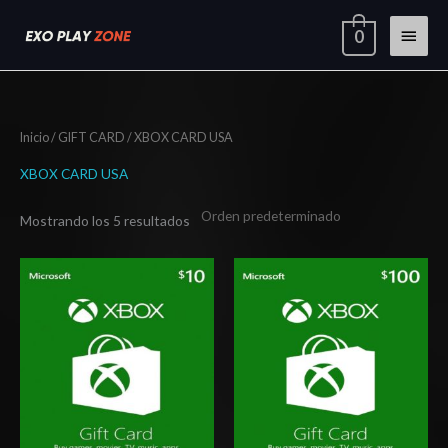
Ir
Menú
0
al
contenido
princi
Inicio
/
GIFT CARD
/ XBOX CARD USA
XBOX CARD USA
Mostrando los 5 resultados