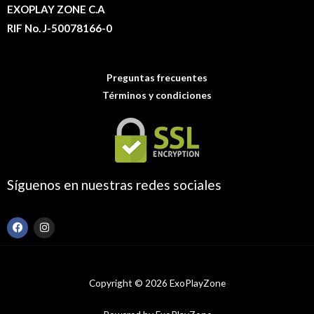
EXOPLAY ZONE C.A
RIF No. J-50078166-0
Preguntas frecuentes
Términos y condiciones
Síguenos en nuestras redes sociales
F
I
a
n
c
s
e
t
b
a
o
g
Copyright © 2026 ExoPlayZone
o
r
k
a
m