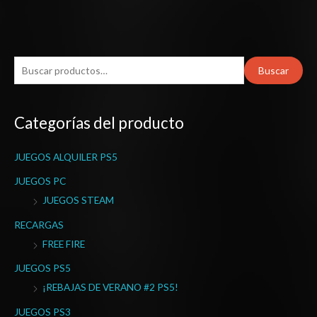
B
Buscar
u
s
Categorías del producto
c
a
JUEGOS ALQUILER PS5
r
p
JUEGOS PC
o
JUEGOS STEAM
r
RECARGAS
:
FREE FIRE
JUEGOS PS5
¡REBAJAS DE VERANO #2 PS5!
JUEGOS PS3