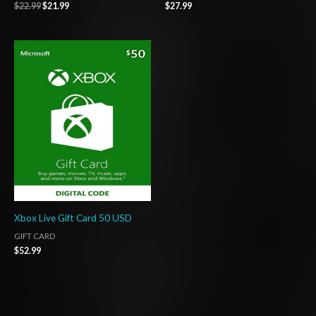
$
22.99
$
21.99
$
27.99
Xbox Live Gift Card 50 USD
GIFT CARD
$
52.99