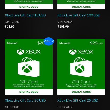
Xbox Live Gift Card 10 USD
Xbox Live Gift Card 100 USD
GIFT CARD
GIFT CARD
$
11.99
$
103.99
El
El
¡Oferta!
precio
precio
original
actual
era:
es:
$22.99.
$21.99.
Xbox Live Gift Card 20 USD
Xbox Live Gift Card 25 USD
GIFT CARD
GIFT CARD