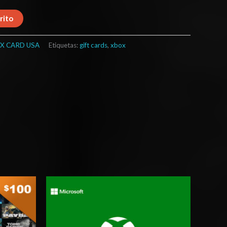
rito
X CARD USA
Etiquetas:
gift cards
,
xbox