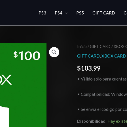
PS3
PS4
PS5
GIFT CARD
C
Xbox
Inicio
/
GIFT CARD
/
XBOX 
Live
GIFT CARD
,
XBOX CARD
Gift
$
103.99
Card
100
• Válido sólo para cuentas
USD
cantidad
• Compatibilidad: Windows
• Se envía el código por c
Disponibilidad:
Hay exist