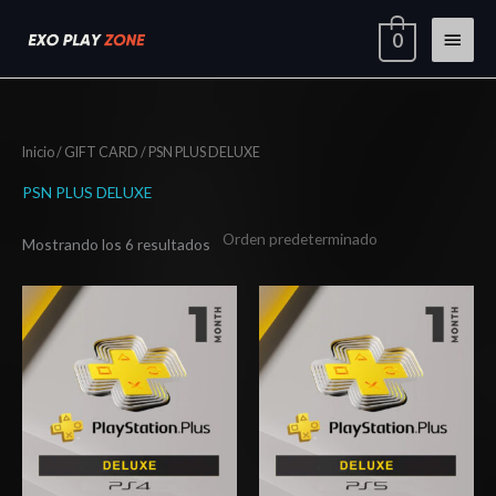
Ir
Menú
0
al
contenido
princi
Inicio
/
GIFT CARD
/ PSN PLUS DELUXE
PSN PLUS DELUXE
Mostrando los 6 resultados