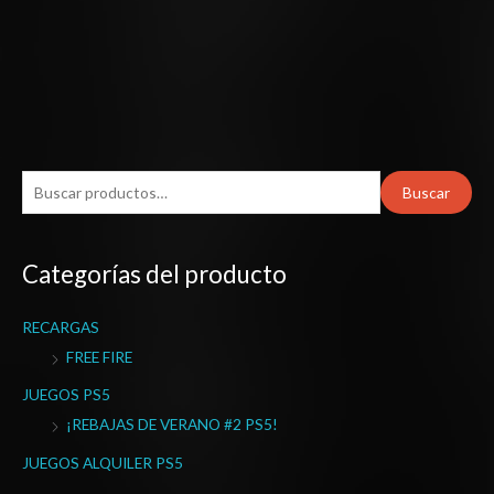
B
Buscar
u
s
Categorías del producto
c
a
RECARGAS
r
FREE FIRE
p
o
JUEGOS PS5
r
¡REBAJAS DE VERANO #2 PS5!
:
JUEGOS ALQUILER PS5