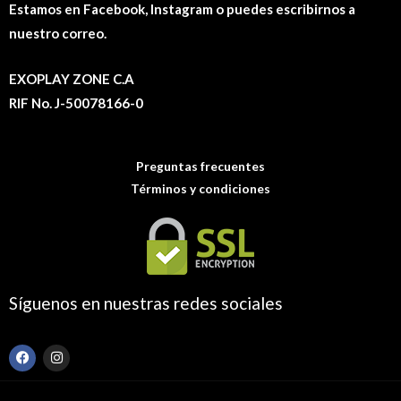
Estamos en Facebook, Instagram o puedes escribirnos a
nuestro correo.
EXOPLAY ZONE C.A
RIF No. J-50078166-0
Preguntas frecuentes
Términos y condiciones
Síguenos en nuestras redes sociales
F
I
a
n
c
s
e
t