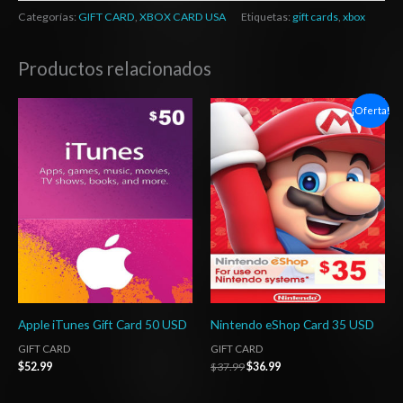
Categorías:
GIFT CARD
,
XBOX CARD USA
Etiquetas:
gift cards
,
xbox
Productos relacionados
El
El
¡Oferta!
precio
precio
original
actual
era:
es:
$37.99.
$36.99.
Apple iTunes Gift Card 50 USD
Nintendo eShop Card 35 USD
GIFT CARD
GIFT CARD
$
52.99
$
37.99
$
36.99