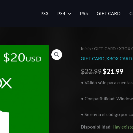
PS3
PS4
PS5
GIFT CARD
C
Xbox
Inicio
/
GIFT CARD
/
XBOX 
El
El
Live
GIFT CARD
,
XBOX CARD
precio
pre
Gift
$
22.99
$
21.99
Card
original
act
20
• Válido sólo para cuentas
era:
es:
USD
cantidad
$22.99.
$21
• Compatibilidad: Windows
• Se envía el código por c
Disponibilidad:
Hay exist