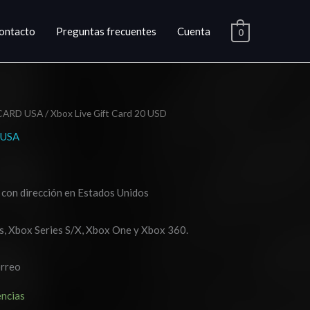
ontacto
Preguntas frecuentes
Cuenta
0
CARD USA
/ Xbox Live Gift Card 20 USD
 USA
cio
ual
 con dirección en Estados Unidos
.99.
, Xbox Series S/X, Xbox One y Xbox 360.
orreo
encias