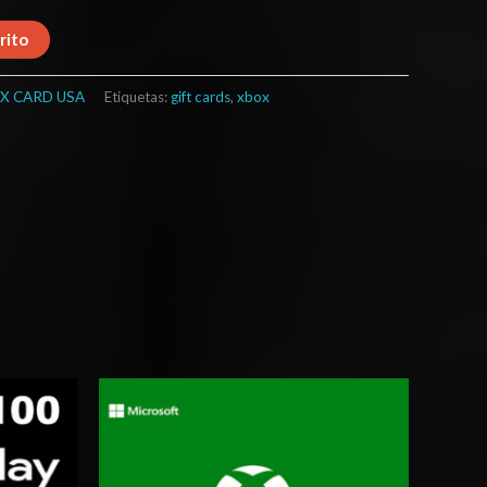
rito
X CARD USA
Etiquetas:
gift cards
,
xbox