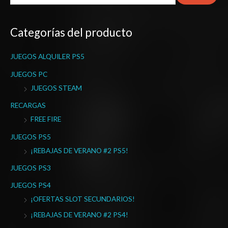
u
s
Categorías del producto
c
a
JUEGOS ALQUILER PS5
r
p
JUEGOS PC
o
JUEGOS STEAM
r
RECARGAS
:
FREE FIRE
JUEGOS PS5
¡REBAJAS DE VERANO #2 PS5!
JUEGOS PS3
JUEGOS PS4
¡OFERTAS SLOT SECUNDARIOS!
¡REBAJAS DE VERANO #2 PS4!