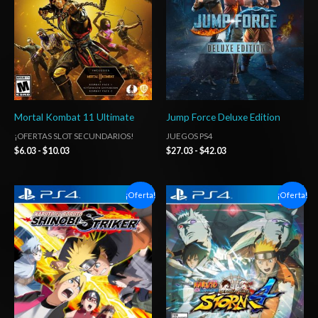
hasta
hasta
$10.03
$42.03
Mortal Kombat 11 Ultimate
Jump Force Deluxe Edition
¡OFERTAS SLOT SECUNDARIOS!
JUEGOS PS4
$
6.03
-
$
10.03
$
27.03
-
$
42.03
Rango
Rango
¡Oferta!
¡Oferta!
de
de
precios:
precios:
desde
desde
$6.03
$7.03
hasta
hasta
$10.03
$12.03