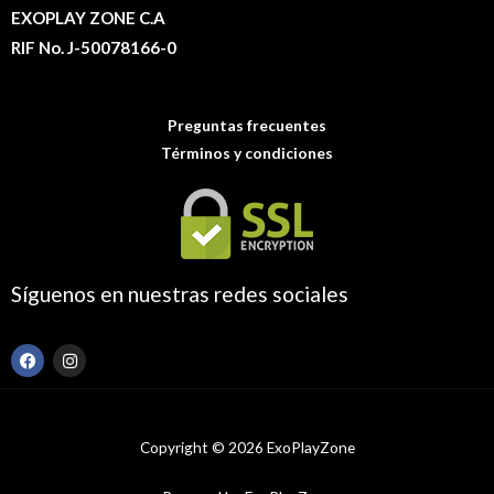
EXOPLAY ZONE C.A
RIF No. J-50078166-0
Preguntas frecuentes
Términos y condiciones
Síguenos en nuestras redes sociales
F
I
a
n
c
s
e
t
b
a
o
g
Copyright © 2026 ExoPlayZone
o
r
k
a
m