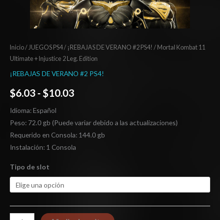
Inicio
/
JUEGOS PS4
/
¡REBAJAS DE VERANO #2 PS4!
/ Mortal Kombat 11
Ultimate + Injustice 2 Leg. Edition
¡REBAJAS DE VERANO #2 PS4!
$
6.03
-
$
10.03
Idioma: Español
Peso: 72.0 gb (Puede variar debido a las actualizaciones)
Requerido en Consola: 144.0 gb
Instalación: 1 Consola
Tipo de slot