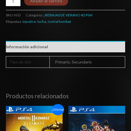
Añadir al carrito
SKU:
N/D
Categoría:
¡REBAJAS DE VERANO #2 PS4!
Etiquetas:
injustice
,
lucha
,
mortal kombat
Información adicional
Tipo de slot
Primario, Secundario
Productos relacionados
Rango
Rango
¡Oferta!
de
de
precios:
precios:
desde
desde
$6.03
$27.03