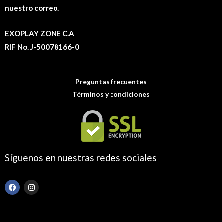
nuestro correo.
EXOPLAY ZONE C.A
RIF No. J-50078166-0
Preguntas frecuentes
Términos y condiciones
Síguenos en nuestras redes sociales
F
I
a
n
c
s
e
t
b
a
o
g