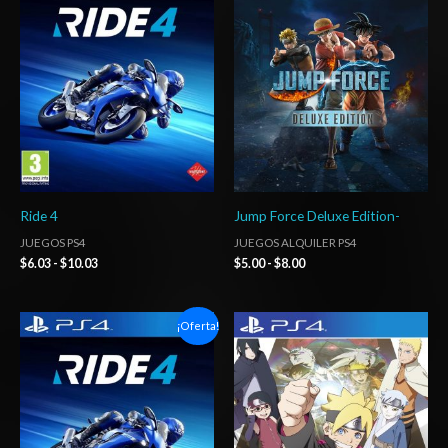
precios:
precios:
desde
desde
$6.03
$5.00
hasta
hasta
$10.03
$8.00
Ride 4
Jump Force Deluxe Edition-
JUEGOS PS4
JUEGOS ALQUILER PS4
$
6.03
-
$
10.03
$
5.00
-
$
8.00
Rango
Rango
¡Oferta!
de
de
precios:
precios:
desde
desde
$4.00
$24.03
hasta
hasta
$7.00
$35.03