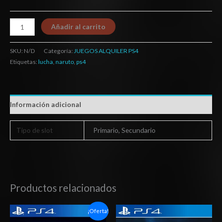
Añadir al carrito
SKU:
N/D
Categoría:
JUEGOS ALQUILER PS4
Etiquetas:
lucha
,
naruto
,
ps4
Información adicional
Tipo de slot
Primario, Secundario
Productos relacionados
Rango
Rango
¡Oferta!
de
de