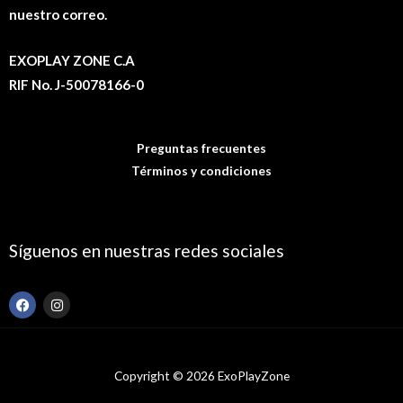
nuestro correo.
EXOPLAY ZONE C.A
RIF No. J-50078166-0
Preguntas frecuentes
Términos y condiciones
Síguenos en nuestras redes sociales
F
I
a
n
c
s
e
t
b
a
o
g
Copyright © 2026 ExoPlayZone
o
r
k
a