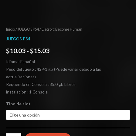
Inicio
/
JUEGOS PS4
/ Detroit: Become Human
JUEGOS PS4
$
10.03
-
$
15.03
Idioma: Español
Peso del Juego : 42.41 gb (Puede variar debido a las
actualizaciones)
Requerido en Consola : 85.0 gb Libres
instalación : 1 Consola
Tipo de slot