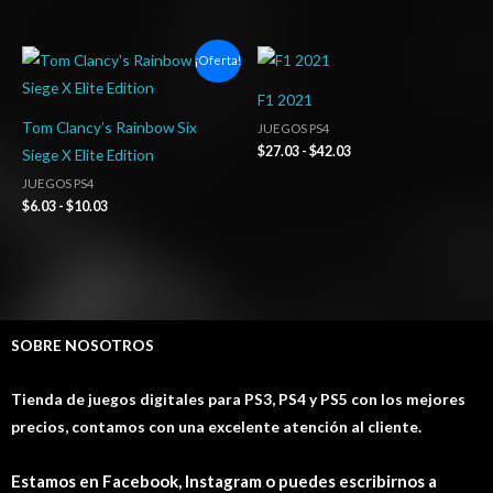
Rango
Rango
¡Oferta!
de
de
precios:
precios:
F1 2021
desde
desde
$6.03
$27.03
Tom Clancy’s Rainbow Six
JUEGOS PS4
hasta
hasta
$
27.03
-
$
42.03
Siege X Elite Edition
$10.03
$42.03
JUEGOS PS4
$
6.03
-
$
10.03
SOBRE NOSOTROS
Tienda de juegos digitales para PS3, PS4 y PS5 con los mejores
precios, contamos con una excelente atención al cliente.
Estamos en Facebook, Instagram o puedes escribirnos a