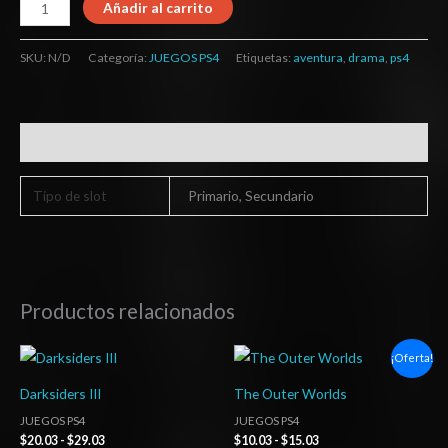
Añadir al carrito
SKU:
N/D
Categoría:
JUEGOS PS4
Etiquetas:
aventura
,
drama
,
ps4
Información adicional
Tipo de slot
Primario, Secundario
Productos relacionados
Rango
Rango
¡Oferta!
de
de
precios:
precios:
Darksiders III
The Outer Worlds
desde
desde
$20.03
$10.03
JUEGOS PS4
JUEGOS PS4
hasta
hasta
$
20.03
-
$
29.03
$
10.03
-
$
15.03
$29.03
$15.03