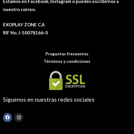
Estamos en Facebook, Instagram o puedes escribirnos a
nuestro correo.
EXOPLAY ZONE C.A
RIF No. J-50078166-0
Preguntas frecuentes
Términos y condiciones
Síguenos en nuestras redes sociales
F
I
a
n
c
s
e
t
b
a