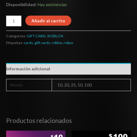
Disponibilidad:
Hay existencias
Añadir al carrito
Categorías:
GIFT CARD
,
ROBLOX
Etiquetas:
cards
,
gift cards
,
roblox
,
robux
Información adicional
Monto
10, 20, 25, 50, 100
Productos relacionados