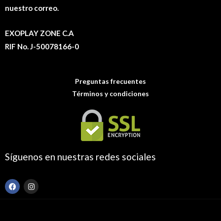
nuestro correo.
EXOPLAY ZONE C.A
RIF No. J-50078166-0
Preguntas frecuentes
Términos y condiciones
Síguenos en nuestras redes sociales
F
I
a
n
c
s
e
t
b
a
o
g