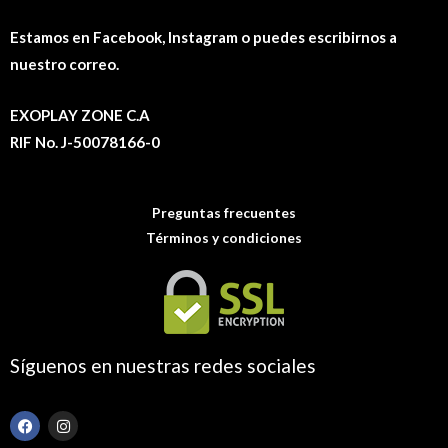
Estamos en Facebook, Instagram o puedes escribirnos a
nuestro correo.
EXOPLAY ZONE C.A
RIF No. J-50078166-0
Preguntas frecuentes
Términos y condiciones
Síguenos en nuestras redes sociales
F
I
a
n
c
s