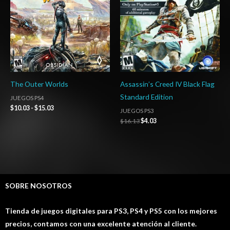
$15.03
The Outer Worlds
Assassin’s Creed IV Black Flag
Standard Edition
JUEGOS PS4
$
10.03
-
$
15.03
JUEGOS PS3
$
16.13
$
4.03
SOBRE NOSOTROS
Tienda de juegos digitales para PS3, PS4 y PS5 con los mejores
precios, contamos con una excelente atención al cliente.