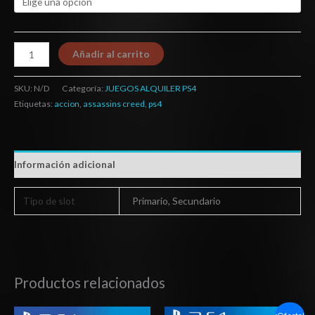
Añadir al carrito
SKU:
N/D
Categoría:
JUEGOS ALQUILER PS4
Etiquetas:
accion
,
assassins creed
,
ps4
Información adicional
Tipo de slot
Primario, Secundario
Productos relacionados
Rango
Rango