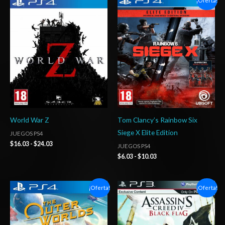
¡Oferta!
de
de
precios:
precios:
desde
desde
$16.03
$6.03
hasta
hasta
$24.03
$10.03
World War Z
Tom Clancy’s Rainbow Six
Siege X Elite Edition
JUEGOS PS4
$
16.03
-
$
24.03
JUEGOS PS4
$
6.03
-
$
10.03
Rango
El
El
¡Oferta!
¡Oferta!
de
precio
precio
precios:
original
actual
desde
era:
es:
$10.03
$16.13.
$4.03.
hasta