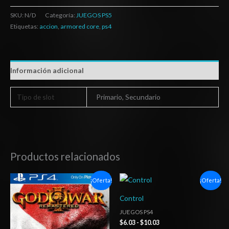
SKU:
N/D
Categoría:
JUEGOS PS5
Etiquetas:
accion
,
armored core
,
ps4
Información adicional
Tipo de slot
Primario, Secundario
Productos relacionados
Rango
Rango
¡Oferta!
¡Oferta!
de
de
precios:
precios:
Control
desde
desde
$6.03
$6.03
JUEGOS PS4
hasta
hasta
$
6.03
-
$
10.03
$10.03
$10.03