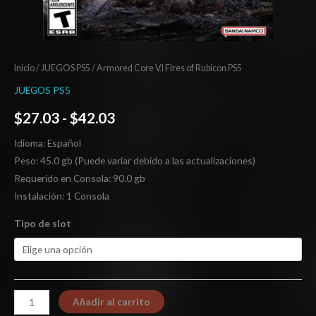
Inicio
/
JUEGOS PS5
/ Armored Core VI Fires of Rubicon PS5
JUEGOS PS5
$
27.03
-
$
42.03
Idioma: Español
Peso: 45.0 gb (Puede variar debido a las actualizaciones)
Requerido en Consola: 90.0 gb
Instalación: 1 Consola
Tipo de slot
Añadir al carrito