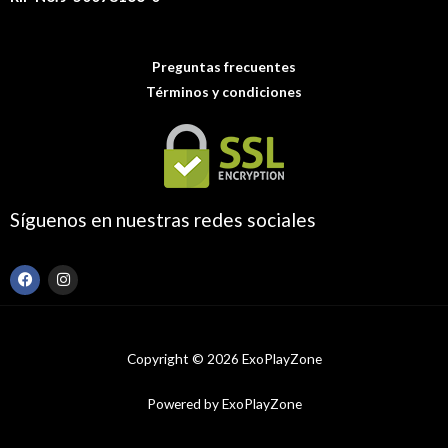
Preguntas frecuentes
Términos y condiciones
Síguenos en nuestras redes sociales
F
I
a
n
c
s
e
t
b
a
o
g
Copyright © 2026 ExoPlayZone
o
r
k
a
m
Powered by ExoPlayZone