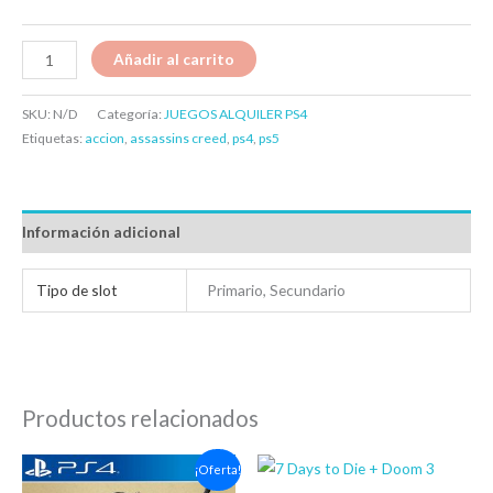
Añadir al carrito
SKU:
N/D
Categoría:
JUEGOS ALQUILER PS4
Etiquetas:
accion
,
assassins creed
,
ps4
,
ps5
Información adicional
Tipo de slot
Primario, Secundario
Productos relacionados
Rango
Rango
¡Oferta!
de
de