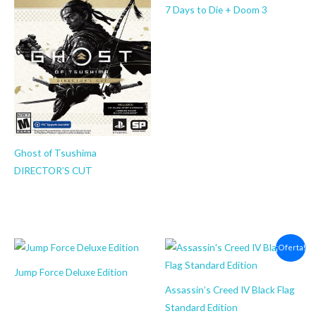
precios:
precios:
7 Days to Die + Doom 3
desde
desde
$14.03
$15.03
JUEGOS PS4
hasta
hasta
$
15.03
-
$
24.03
$20.03
$24.03
Ghost of Tsushima
DIRECTOR’S CUT
¡OFERTAS SLOT SECUNDARIOS!
$
14.03
-
$
20.03
Rango
El
El
¡Oferta!
de
precio
precio
precios:
original
actual
Jump Force Deluxe Edition
desde
era:
es:
$27.03
$16.13.
$4.03.
Assassin’s Creed IV Black Flag
JUEGOS PS4
hasta
$
27.03
-
$
42.03
Standard Edition
$42.03