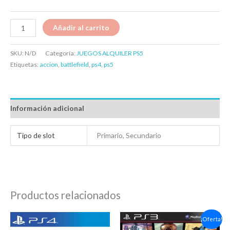
Añadir al carrito
SKU:
N/D
Categoría:
JUEGOS ALQUILER PS5
Etiquetas:
accion
,
battlefield
,
ps4
,
ps5
Información adicional
Tipo de slot
Primario, Secundario
Productos relacionados
Rango
El
El
¡Oferta!
de
precio
precio