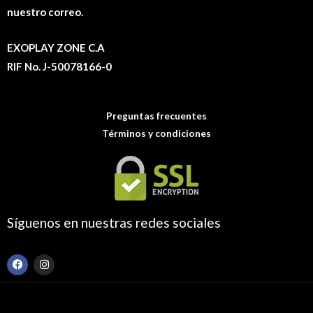
nuestro correo.
EXOPLAY ZONE C.A
RIF No. J-50078166-0
Preguntas frecuentes
Términos y condiciones
Síguenos en nuestras redes sociales
F
I
a
n
c
s
e
t
b
a
o
g