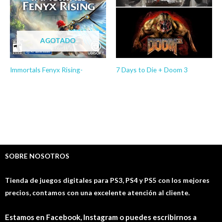
AGOTADO
Immortals Fenyx Rising-
7 Days to Die + Doom 3
JUEGOS ALQUILER PS4
JUEGOS PS4
$
5.00
-
$
7.00
$
15.03
-
$
24.03
SOBRE NOSOTROS
Tienda de juegos digitales para PS3, PS4 y PS5 con los mejores
precios, contamos con una excelente atención al cliente.
Estamos en Facebook, Instagram o puedes escribirnos a