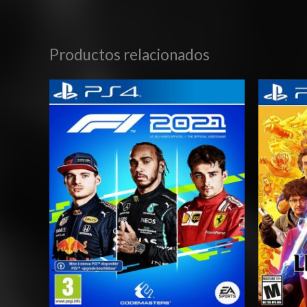
Productos relacionados
Rango
de
precios:
desde
$27.03
hasta
$42.03