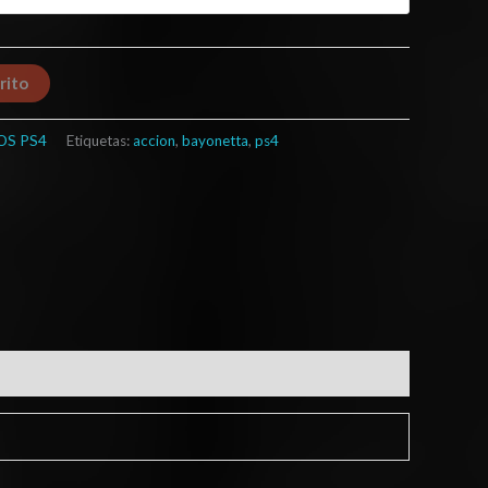
rito
OS PS4
Etiquetas:
accion
,
bayonetta
,
ps4