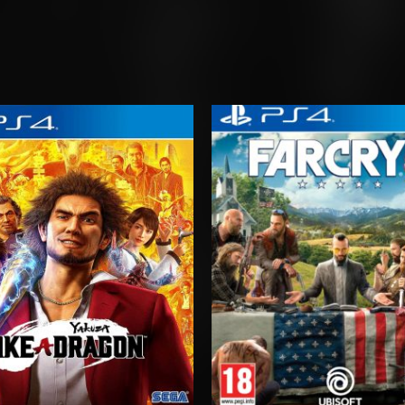
Rango
Rango
de
de
precios:
precios:
desde
desde
$10.03
$6.03
hasta
hasta
$15.03
$10.03