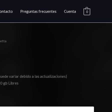
ontacto
Preguntas frecuentes
Cuenta
0
etta
ango
e
ecios:
esde
Puede variar debido a las actualizaciones)
10.03
0 gb Libres
asta
17.03