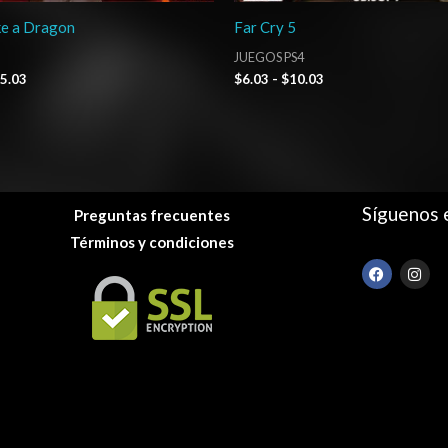
ke a Dragon
Far Cry 5
JUEGOS PS4
5.03
$
6.03
-
$
10.03
Síguenos 
Preguntas frecuentes
Términos y condiciones
F
I
a
n
c
s
e
t
b
a
o
g
o
r
k
a
m