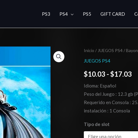
PS3
PS4
PS5
GIFT CARD
C
Bayonetta
Inicio
/
JUEGOS PS4
/ Bayon
R
cantidad
JUEGOS PS4
d
$
10.03
-
$
17.03
pr
Idioma: Español
d
Peso del Juego : 12.3 gb (
$
Requerido en Consola : 25.
instalación : 1 Consola
h
Tipo de slot
$