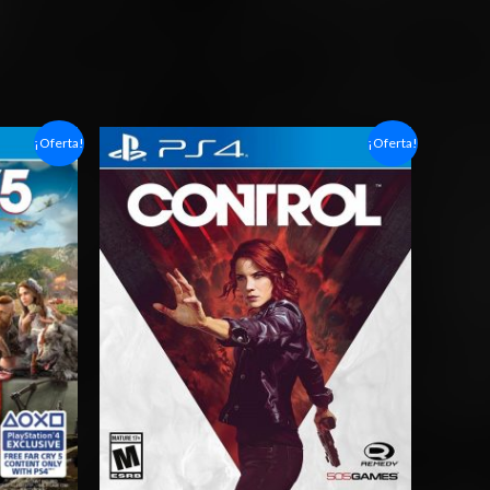
Rango
¡Oferta!
¡Oferta!
de
precios:
desde
$6.03
hasta
$10.03