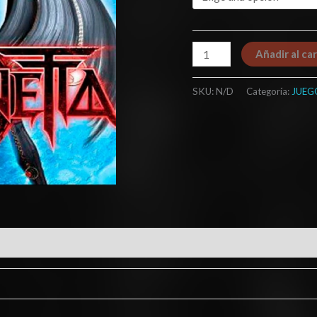
Añadir al car
SKU:
N/D
Categoría:
JUEG