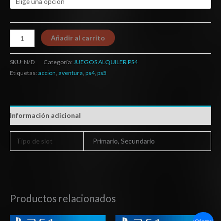
Añadir al carrito
SKU:
N/D
Categoría:
JUEGOS ALQUILER PS4
Etiquetas:
accion
,
aventura
,
ps4
,
ps5
Información adicional
Tipo de slot
Primario, Secundario
Productos relacionados
Rango
Rango