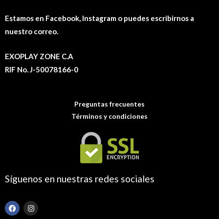
Estamos en Facebook, Instagram o puedes escribirnos a
nuestro correo.
EXOPLAY ZONE C.A
RIF No. J-50078166-0
Preguntas frecuentes
Términos y condiciones
Síguenos en nuestras redes sociales
F
I
a
n
c
s