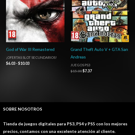
$10.03
God of War III Remastered
Grand Theft Auto V + GTA San
Andreas
¡OFERTAS SLOT SECUNDARIOS!
$
6.03
-
$
10.03
JUEGOS PS3
$
15.00
$
7.37
SOBRE NOSOTROS
Tienda de juegos digitales para PS3, PS4 y PS5 con los mejores
precios, contamos con una excelente atención al cliente.