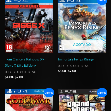
¡Oferta!
de
de
precios:
precios:
desde
desde
$4.00
$5.00
hasta
hasta
$7.00
$7.00
AGOTADO
Tom Clancy’s Rainbow Six
Immortals Fenyx Rising-
Siege X Elite Edition-
JUEGOS ALQUILER PS4
$
5.00
-
$
7.00
JUEGOS ALQUILER PS4
$
4.00
-
$
7.00
Rango
El
El
¡Oferta!
¡Oferta!
de
precio
precio
precios:
original
actual
desde
era:
es:
$6.03
$15.00.
$7.37.
hasta