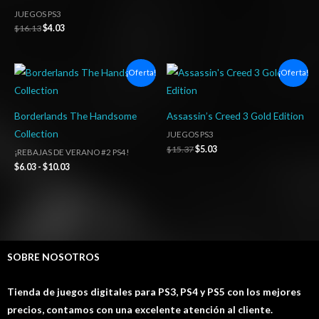
JUEGOS PS3
$
16.13
$
4.03
Rango
El
El
¡Oferta!
¡Oferta!
de
precio
precio
precios:
original
actual
desde
era:
es:
$6.03
$15.37.
$5.03.
Borderlands The Handsome
Assassin’s Creed 3 Gold Edition
hasta
Collection
JUEGOS PS3
$10.03
$
15.37
$
5.03
¡REBAJAS DE VERANO #2 PS4!
$
6.03
-
$
10.03
SOBRE NOSOTROS
Tienda de juegos digitales para PS3, PS4 y PS5 con los mejores
precios, contamos con una excelente atención al cliente.