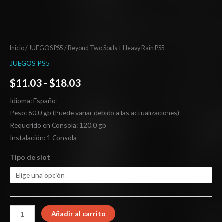
Inicio
/
JUEGOS PS5
/ Beyond Two Souls + Heavy Rain PS5
JUEGOS PS5
$
11.03
-
$
18.03
Idioma: Español
Peso: 60.0 gb (Puede variar debido a las actualizaciones)
Requerido en Consola: 120.0 gb
Instalación: 1 Consola
Tipo de slot
Añadir al carrito