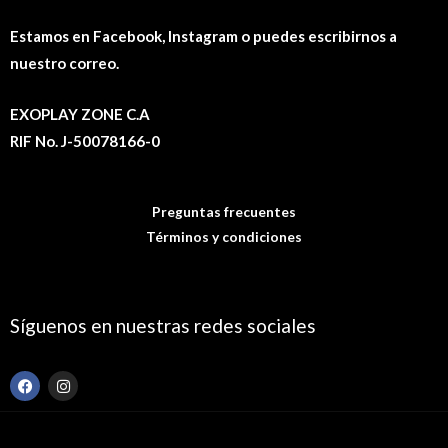
Estamos en Facebook, Instagram o puedes escribirnos a
nuestro correo.
EXOPLAY ZONE C.A
RIF No. J-50078166-0
Preguntas frecuentes
Términos y condiciones
Síguenos en nuestras redes sociales
F
I
a
n
c
s
e
t
b
a