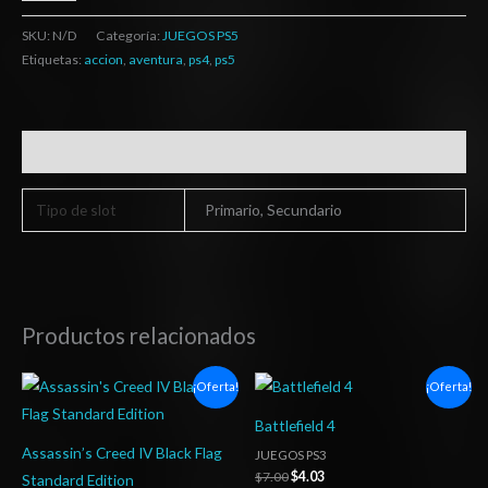
SKU:
N/D
Categoría:
JUEGOS PS5
Etiquetas:
accion
,
aventura
,
ps4
,
ps5
Información adicional
Tipo de slot
Primario, Secundario
Productos relacionados
El
El
El
El
¡Oferta!
¡Oferta!
precio
precio
precio
precio
original
actual
original
actual
Battlefield 4
era:
es:
era:
es:
$16.13.
$4.03.
$7.00.
$4.03.
Assassin’s Creed IV Black Flag
JUEGOS PS3
$
7.00
$
4.03
Standard Edition