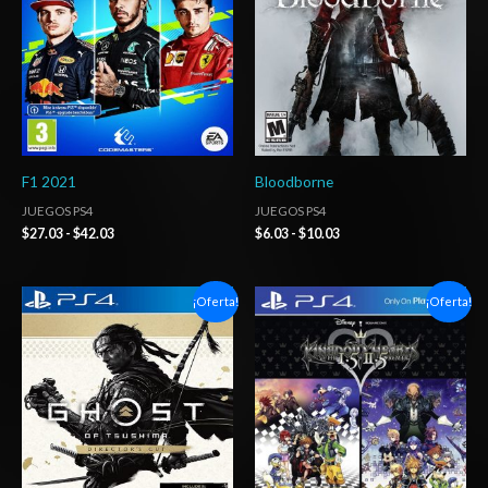
hasta
hasta
$42.03
$10.03
F1 2021
Bloodborne
JUEGOS PS4
JUEGOS PS4
$
27.03
-
$
42.03
$
6.03
-
$
10.03
Rango
Rango
¡Oferta!
¡Oferta!
de
de
precios:
precios:
desde
desde
$14.03
$14.03
hasta
hasta
$20.03
$20.03