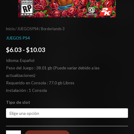
Inicio
/
JUEGOS PS4
/ Borderlands 3
JUEGOS PS4
$
6.03
-
$
10.03
Idioma: Español
Peso del Juego : 38.01 gb (Puede variar debido a las
actualizaciones)
Requerido en Consola : 77.0 gb Libres
instalación : 1 Consola
Tipo de slot