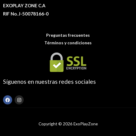
EXOPLAY ZONE C.A
RIF No. J-50078166-0
Preguntas frecuentes
Términos y condiciones
Síguenos en nuestras redes sociales
F
I
a
n
c
s
e
t
b
a
o
g
Copyright © 2026 ExoPlayZone
o
r
k
a
m