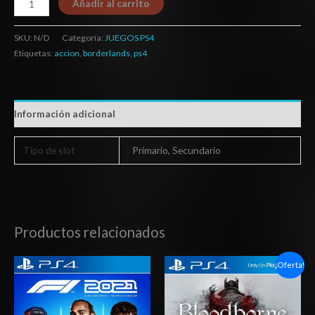
Añadir al carrito
SKU:
N/D
Categoría:
JUEGOS PS4
Etiquetas:
accion
,
borderlands
,
ps4
Información adicional
Tipo de slot
Primario, Secundario
Productos relacionados
Rango
Rango
¡Oferta!
de
de
precios:
precios:
desde
desde
$27.03
$6.03