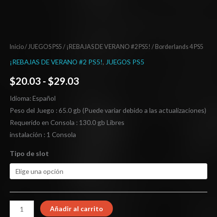
Inicio
/
JUEGOS PS5
/
¡REBAJAS DE VERANO #2 PS5!
/ Borderlands 4 PS5
¡REBAJAS DE VERANO #2 PS5!
,
JUEGOS PS5
$
20.03
-
$
29.03
Idioma: Español
Peso del Juego : 65.0 gb (Puede variar debido a las actualizaciones)
Requerido en Consola : 130.0 gb Libres
instalación : 1 Consola
Tipo de slot
Añadir al carrito