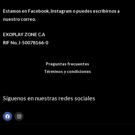
Estamos en Facebook, Instagram o puedes escribirnos a
nuestro correo.
EXOPLAY ZONE C.A
RIF No. J-50078166-0
Preguntas frecuentes
Términos y condiciones
Síguenos en nuestras redes sociales
F
I
a
n
c
s
e
t
b
a