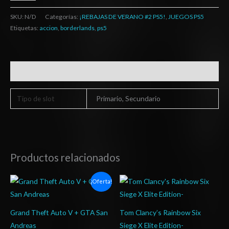
SKU:
N/D
Categorías:
¡REBAJAS DE VERANO #2 PS5!
,
JUEGOS PS5
Etiquetas:
accion
,
borderlands
,
ps5
Información adicional
Tipo de slot
Primario, Secundario
Productos relacionados
El
El
Rango
¡Oferta!
precio
precio
de
original
actual
precios:
era:
es:
desde
$15.00.
$7.37.
$4.00
Grand Theft Auto V + GTA San
Tom Clancy’s Rainbow Six
hasta
Andreas
Siege X Elite Edition-
$7.00