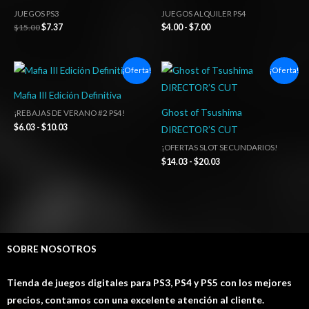
JUEGOS PS3
JUEGOS ALQUILER PS4
$
15.00
$
7.37
$
4.00
-
$
7.00
Rango
Rango
¡Oferta!
¡Oferta!
de
de
precios:
precios:
Mafia III Edición Definitiva
desde
desde
$6.03
$14.03
Ghost of Tsushima
¡REBAJAS DE VERANO #2 PS4!
hasta
hasta
$
6.03
-
$
10.03
DIRECTOR’S CUT
$10.03
$20.03
¡OFERTAS SLOT SECUNDARIOS!
$
14.03
-
$
20.03
SOBRE NOSOTROS
Tienda de juegos digitales para PS3, PS4 y PS5 con los mejores
precios, contamos con una excelente atención al cliente.