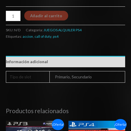
Añadir al carrito
SKU:
N/D
Categoría:
JUEGOS ALQUILER PS4
Etiquetas:
accion
,
call of duty
,
ps4
Información adicional
Tipo de slot
Primario, Secundario
Productos relacionados
El
El
Rango
¡Oferta!
¡Oferta!
precio
precio
de