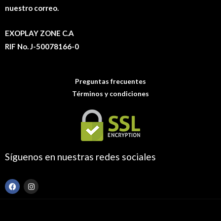
nuestro correo.
EXOPLAY ZONE C.A
RIF No. J-50078166-0
Preguntas frecuentes
Términos y condiciones
Síguenos en nuestras redes sociales
F
I
a
n
c
s
e
t
b
a
o
g