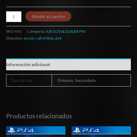
Añadir al carrito
SKU:
N/D
Categoría:
JUEGOS ALQUILER PS4
Etiquetas:
accion
,
call of duty
,
ps4
Información adicional
Tipo de slot
Primario, Secundario
Productos relacionados
Rango
Rango
de
de