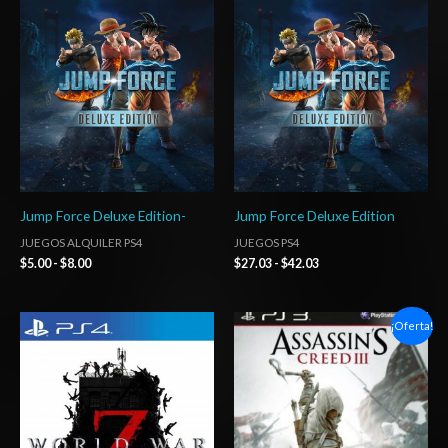
precios:
precios:
desde
desde
$5.00
$27.03
hasta
hasta
$8.00
$42.03
Jump Force Deluxe Edition-
Jump Force Deluxe Edition
JUEGOS ALQUILER PS4
JUEGOS PS4
$
5.00
-
$
8.00
$
27.03
-
$
42.03
Rango
El
El
¡Oferta!
de
precio
precio
precios:
original
actual
desde
era:
es:
$16.03
$15.37.
$5.03.
hasta
$24.03