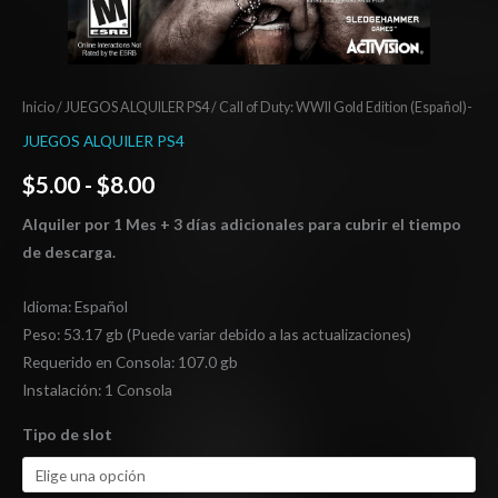
Inicio
/
JUEGOS ALQUILER PS4
/ Call of Duty: WWII Gold Edition (Español)-
JUEGOS ALQUILER PS4
$
5.00
-
$
8.00
Alquiler por 1 Mes + 3 días adicionales para cubrir el tiempo
de descarga.
Idioma: Español
Peso: 53.17 gb (Puede variar debido a las actualizaciones)
Requerido en Consola: 107.0 gb
Instalación: 1 Consola
Tipo de slot