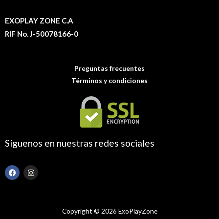
EXOPLAY ZONE C.A
RIF No. J-50078166-0
Preguntas frecuentes
Términos y condiciones
Síguenos en nuestras redes sociales
F
I
a
n
c
s
e
t
b
a
o
g
Copyright © 2026 ExoPlayZone
o
r