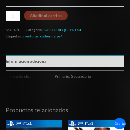
Añadir al carrito
SKU:
N/D
Categoría:
JUEGOS ALQUILER PS4
Etiquetas:
aventuras
,
catherine
,
ps4
Información adicional
Tipo de slot
Primario, Secundario
Productos relacionados
Rango
Rango
¡Oferta!
de
de