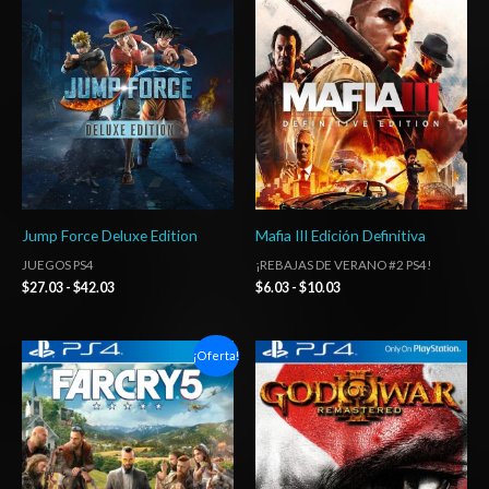
precios:
precios:
desde
desde
$27.03
$6.03
hasta
hasta
$42.03
$10.03
Jump Force Deluxe Edition
Mafia III Edición Definitiva
JUEGOS PS4
¡REBAJAS DE VERANO #2 PS4!
$
27.03
-
$
42.03
$
6.03
-
$
10.03
Rango
Rango
¡Oferta!
de
de
precios:
precios:
desde
desde
$6.03
$3.00
hasta
hasta
$10.03
$6.00