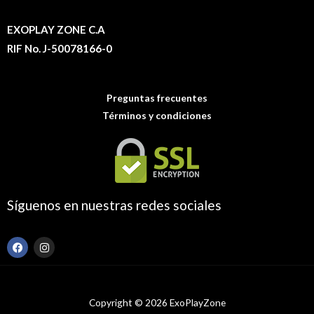
EXOPLAY ZONE C.A
RIF No. J-50078166-0
Preguntas frecuentes
Términos y condiciones
Síguenos en nuestras redes sociales
F
I
a
n
c
s
e
t
b
a
o
g
Copyright © 2026 ExoPlayZone
o
r