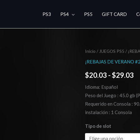
PS3
PS4
PS5
GIFT CARD
C
Cronos:
Inicio
/
JUEGOS PS5
/
¡REBA
R
The
¡REBAJAS DE VERANO #2
d
New
$
20.03
-
$
29.03
Dawn
pr
PS5
Idioma: Español
d
cantidad
Peso del Juego : 45.0 gb (
$
Requerido en Consola : 90.
instalación : 1 Consola
h
Tipo de slot
$