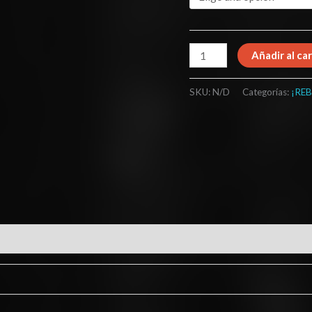
Añadir al car
SKU:
N/D
Categorías:
¡REB