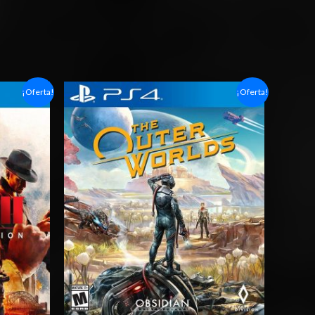
Rango
¡Oferta!
¡Oferta!
de
precios:
desde
$10.03
hasta
$15.03