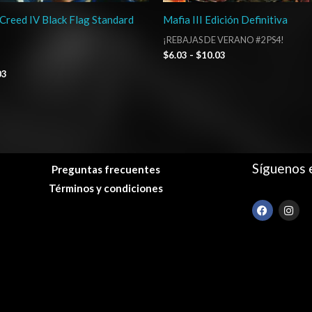
 Creed IV Black Flag Standard
Mafia III Edición Definitiva
¡REBAJAS DE VERANO #2 PS4!
$
6.03
-
$
10.03
03
Síguenos 
Preguntas frecuentes
Términos y condiciones
F
I
a
n
c
s
e
t
b
a
o
g
o
r
k
a
m