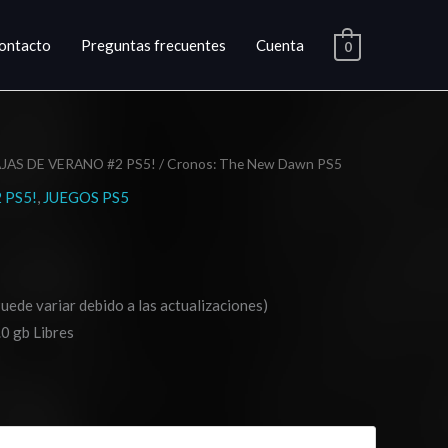
ontacto
Preguntas frecuentes
Cuenta
0
JAS DE VERANO #2 PS5!
/ Cronos: The New Dawn PS5
ango
 PS5!
,
JUEGOS PS5
e
ecios:
esde
Puede variar debido a las actualizaciones)
20.03
0 gb Libres
asta
29.03