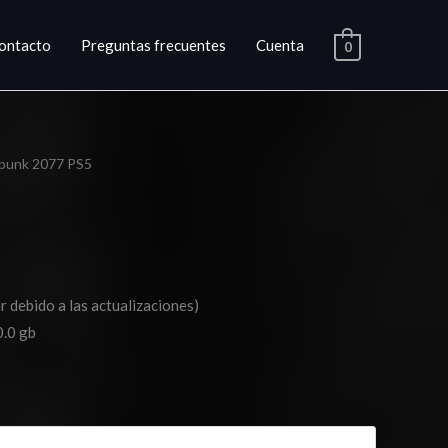
ontacto
Preguntas frecuentes
Cuenta
0
punk 2077 PS5
ango
e
ecios:
esde
r debido a las actualizaciones)
14.03
0.0 gb
asta
20.03