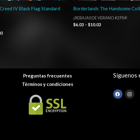
 Creed IV Black Flag Standard
Borderlands The Handsome Coll
¡REBAJAS DE VERANO #2 PS4!
$
6.03
-
$
10.03
03
Síguenos 
Preguntas frecuentes
Términos y condiciones
F
I
a
n
c
s
e
t
b
a
o
g
o
r
k
a
m