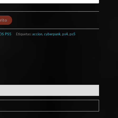
rito
OS PS5
Etiquetas:
accion
,
cyberpunk
,
ps4
,
ps5