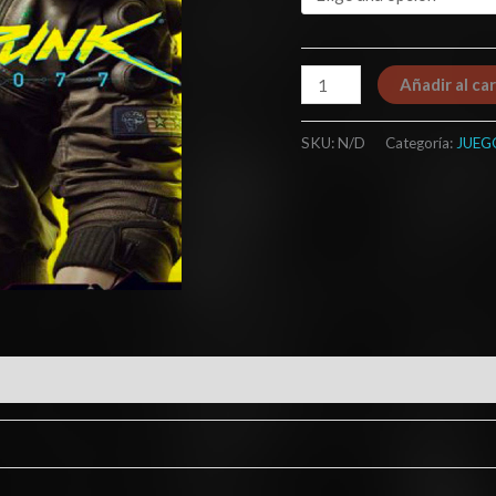
Añadir al car
SKU:
N/D
Categoría:
JUEG