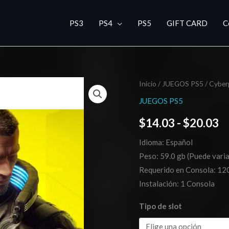
PS3
PS4
PS5
GIFT CARD
C
Cyberpunk
Inicio
/
JUEGOS PS5
/ Cyber
R
2077
JUEGOS PS5
d
PS5
$
14.03
-
$
20.03
cantidad
pr
Idioma: Español
d
Peso: 59.0 gb (Puede varia
$
Requerido en Consola: 12
Instalación: 1 Consola
h
Tipo de slot
$