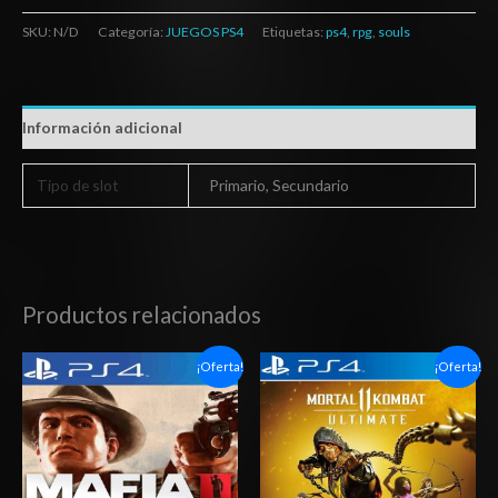
SKU:
N/D
Categoría:
JUEGOS PS4
Etiquetas:
ps4
,
rpg
,
souls
Información adicional
Tipo de slot
Primario, Secundario
Productos relacionados
Rango
Rango
¡Oferta!
¡Oferta!
de
de
precios:
precios:
desde
desde
$6.03
$6.03
hasta
hasta
$10.03
$10.03