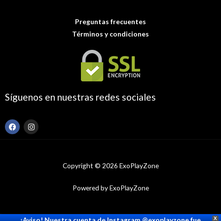
Preguntas frecuentes
Términos y condiciones
Síguenos en nuestras redes sociales
F
I
a
n
c
s
e
t
b
a
o
g
Copyright © 2026 ExoPlayZone
o
r
k
a
m
Powered by ExoPlayZone
¡Aviso! Nuestra cuenta de Instagram @exoplayzone fue
X