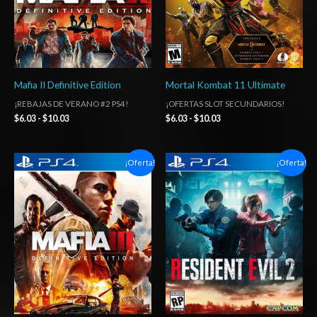
Mafia II Definitive Edition
Mortal Kombat 11 Ultimate
¡REBAJAS DE VERANO #2 PS4!
¡OFERTAS SLOT SECUNDARIOS!
$
6.03
-
$
10.03
$
6.03
-
$
10.03
Rango
Rango
¡Oferta!
¡Oferta!
de
de
precios:
precios:
desde
desde
$6.03
$6.03
hasta
hasta
$10.03
$10.03