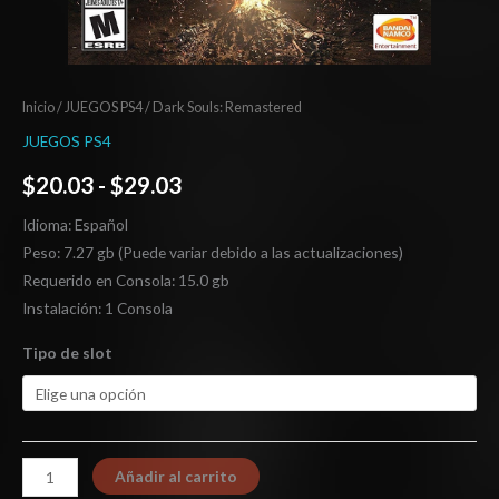
Inicio
/
JUEGOS PS4
/ Dark Souls: Remastered
JUEGOS PS4
$
20.03
-
$
29.03
Idioma: Español
Peso: 7.27 gb (Puede variar debido a las actualizaciones)
Requerido en Consola: 15.0 gb
Instalación: 1 Consola
Tipo de slot
Añadir al carrito