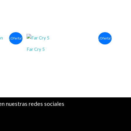
Rango
¡Oferta!
¡Oferta!
de
precios:
Far Cry 5
desde
$6.03
JUEGOS PS4
hasta
$
6.03
-
$
10.03
$10.03
en nuestras redes sociales