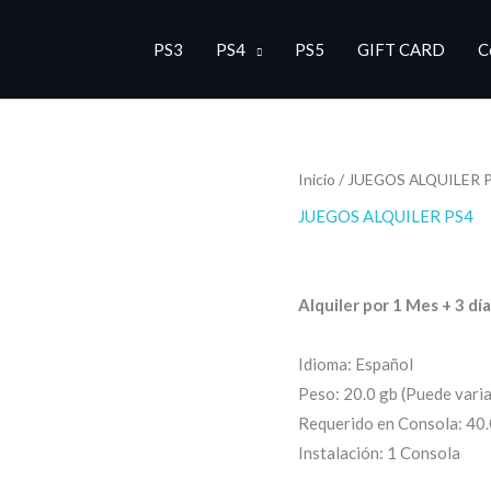
PS3
PS4
PS5
GIFT CARD
C
Destroy
Inicio
/
JUEGOS ALQUILER 
Ran
All
JUEGOS ALQUILER PS4
de
Humans!
$
5.00
-
$
7.00
2
prec
-
Alquiler por 1 Mes + 3 dí
des
Reprobed:
Single
$5.0
Idioma: Español
Player-
Peso: 20.0 gb (Puede varia
hast
cantidad
Requerido en Consola: 40.
$7.0
Instalación: 1 Consola