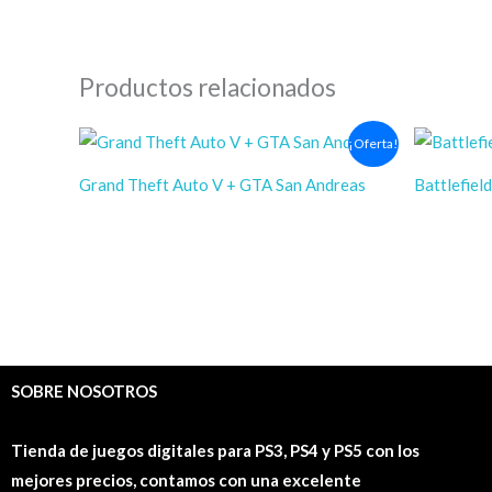
Productos relacionados
El
El
El
¡Oferta!
precio
precio
prec
original
actual
origi
Grand Theft Auto V + GTA San Andreas
Battlefield
era:
es:
era:
$15.00.
$7.37.
$7.00
JUEGOS PS3
JUEGOS PS3
$
15.00
$
7.37
$
7.00
$
4.0
SOBRE NOSOTROS
Tienda de juegos digitales para PS3, PS4 y PS5 con los
mejores precios, contamos con una excelente