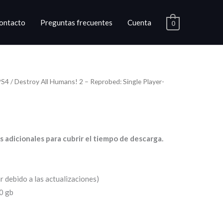
ontacto
Preguntas frecuentes
Cuenta
0
PS4
/ Destroy All Humans! 2 – Reprobed: Single Player-
go
ios:
as adicionales para cubrir el tiempo de descarga.
de
0
r debido a las actualizaciones)
a
0 gb
0