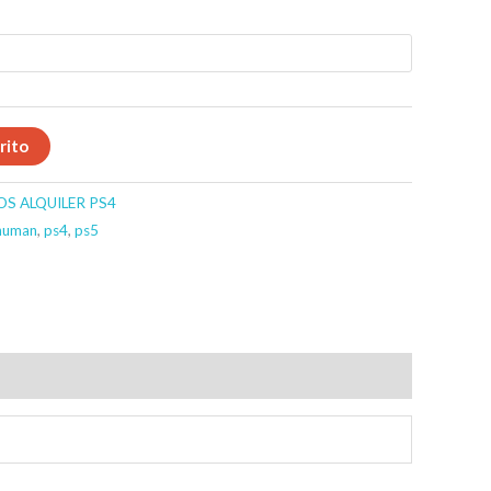
rito
OS ALQUILER PS4
 human
,
ps4
,
ps5