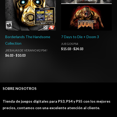
Borderlands The Handsome
7 Days to Die + Doom 3
Collection
JUEGOS PS4
$
15.03
-
$
24.03
¡REBAJAS DE VERANO #2 PS4!
$
6.03
-
$
10.03
SOBRE NOSOTROS
Tienda de juegos digitales para PS3, PS4 y PS5 con los mejores
precios, contamos con una excelente atención al cliente.