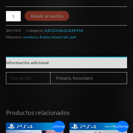
Añadir al carrito
SKU:
N/D
Categoría:
JUEGOS ALQUILER PS4
Etiquetas:
aventura
,
drama
,
heavy rain
,
ps4
Información adicional
Tipo de slot
Primario, Secundario
Productos relacionados
Rango
Rango
¡Oferta!
¡Oferta!
de
de