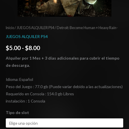
Inicio
/
JUEGOS ALQUILER PS4
/ Detroit: Become Human + Heavy Rain-
JUEGOS ALQUILER PS4
$
5.00
-
$
8.00
Alquiler por 1 Mes + 3 días adicionales para cubrir el tiempo
de descarga.
Idioma: Español
Peso del Juego : 77.0 gb (Puede variar debido a las actualizaciones)
Requerido en Consola : 154.0 gb Libres
instalación : 1 Consola
Tipo de slot