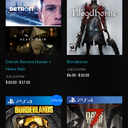
precios:
precios:
desde
desde
$10.03
$6.03
hasta
hasta
$17.03
$10.03
Detroit: Become Human +
Bloodborne
Heavy Rain
JUEGOS PS4
$
6.03
-
$
10.03
JUEGOS PS4
$
10.03
-
$
17.03
Rango
Rango
¡Oferta!
de
de
precios:
precios:
desde
desde
$6.03
$15.03
hasta
hasta
$10.03
$24.03