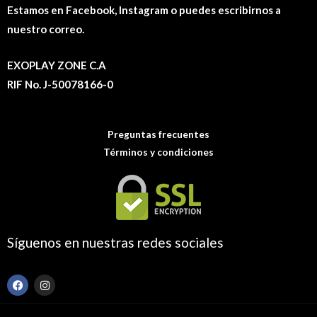
Estamos en Facebook, Instagram o puedes escribirnos a
nuestro correo.
EXOPLAY ZONE C.A
RIF No. J-50078166-0
Preguntas frecuentes
Términos y condiciones
Síguenos en nuestras redes sociales
F
I
a
n
c
s
e
t