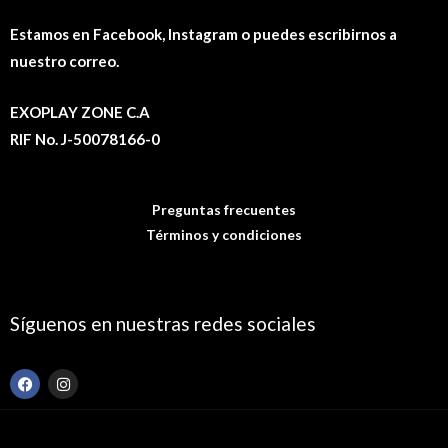
Estamos en Facebook, Instagram o puedes escribirnos a
nuestro correo.
EXOPLAY ZONE C.A
RIF No. J-50078166-0
Preguntas frecuentes
Términos y condiciones
Síguenos en nuestras redes sociales
F
I
a
n
c
s
e
t
b
a