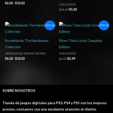
hasta
$
6.03
-
$
10.03
JUEGOS PS3
$10.03
$
15.37
$
5.03
Rango
El
El
¡Oferta!
¡Oferta!
de
precio
precio
precios:
original
actual
desde
era:
es:
$6.03
$6.97.
$2.99.
Borderlands The Handsome
Risen Titan Lords Complete
hasta
Collection
Edition
$10.03
¡REBAJAS DE VERANO #2 PS4!
JUEGOS PS3
$
6.03
-
$
10.03
$
6.97
$
2.99
SOBRE NOSOTROS
Tienda de juegos digitales para PS3, PS4 y PS5 con los mejores
precios, contamos con una excelente atención al cliente.