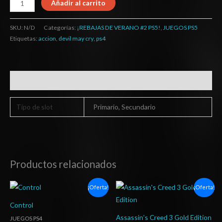
Añadir al carrito
SKU:
N/D
Categorías:
¡REBAJAS DE VERANO #2 PS5!
,
JUEGOS PS5
Etiquetas:
accion
,
devil may cry
,
ps4
Información adicional
Tipo de slot
Primario, Secundario
Productos relacionados
Rango
El
El
¡Oferta!
¡Oferta!
de
precio
precio
precios:
original
actual
Control
desde
era:
es:
$6.03
$15.37.
$5.03.
Assassin’s Creed 3 Gold Edition
JUEGOS PS4