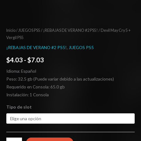
Inicio
/
JUEGOS PS5
/
¡REBAJAS DE VERANO #2 PS5!
/ Devil May Cry 5 +
Vergil PS5
¡REBAJAS DE VERANO #2 PS5!
,
JUEGOS PS5
$
4.03
-
$
7.03
Idioma: Español
Peso: 32.5 gb (Puede variar debido a las actualizaciones)
Requerido en Consola: 65.0 gb
Instalación: 1 Consola
Tipo de slot