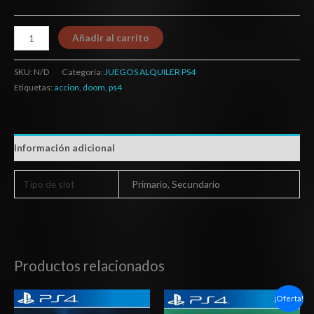
Añadir al carrito
SKU:
N/D
Categoría:
JUEGOS ALQUILER PS4
Etiquetas:
accion
,
doom
,
ps4
Información adicional
Tipo de slot
Primario, Secundario
Productos relacionados
Rango
Rango
¡Oferta!
de
de