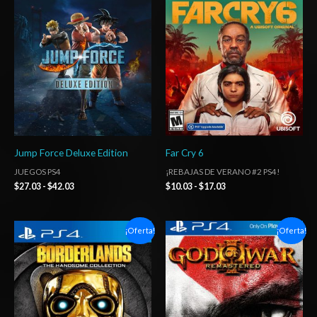
precios:
precios:
desde
desde
$27.03
$10.03
hasta
hasta
$42.03
$17.03
Jump Force Deluxe Edition
Far Cry 6
JUEGOS PS4
¡REBAJAS DE VERANO #2 PS4!
$
27.03
-
$
42.03
$
10.03
-
$
17.03
Rango
Rango
¡Oferta!
¡Oferta!
de
de
precios:
precios:
desde
desde
$6.03
$6.03
hasta
hasta
$10.03
$10.03