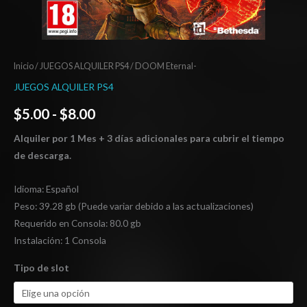
Inicio
/
JUEGOS ALQUILER PS4
/ DOOM Eternal-
JUEGOS ALQUILER PS4
$
5.00
-
$
8.00
Alquiler por 1 Mes + 3 días adicionales para cubrir el tiempo
de descarga.
Idioma: Español
Peso: 39.28 gb (Puede variar debido a las actualizaciones)
Requerido en Consola: 80.0 gb
Instalación: 1 Consola
Tipo de slot