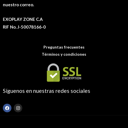
nuestro correo.
EXOPLAY ZONE C.A
RIF No. J-50078166-0
Preguntas frecuentes
Términos y condiciones
Síguenos en nuestras redes sociales
F
I
a
n
c
s
e
t
b
a
o
g