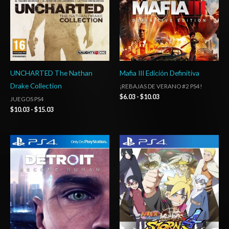
UNCHARTED The Nathan
Mafia III Edición Definitiva
Drake Collection
¡REBAJAS DE VERANO #2 PS4!
$
6.03
-
$
10.03
JUEGOS PS4
$
10.03
-
$
15.03
Rango
Rango
de
de
precios:
precios:
desde
desde
$10.03
$24.03
hasta
hasta
$15.03
$35.03