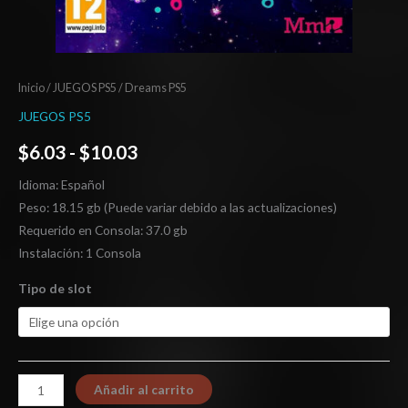
Inicio
/
JUEGOS PS5
/ Dreams PS5
JUEGOS PS5
$
6.03
-
$
10.03
Idioma: Español
Peso: 18.15 gb (Puede variar debido a las actualizaciones)
Requerido en Consola: 37.0 gb
Instalación: 1 Consola
Tipo de slot
Añadir al carrito