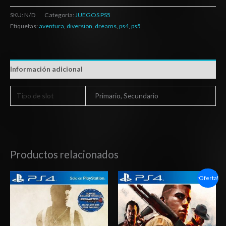
SKU:
N/D
Categoría:
JUEGOS PS5
Etiquetas:
aventura
,
diversion
,
dreams
,
ps4
,
ps5
Información adicional
Tipo de slot
Primario, Secundario
Productos relacionados
Rango
Rango
¡Oferta!
de
de
precios:
precios:
desde
desde
$10.03
$6.03
hasta
hasta
$15.03
$10.03