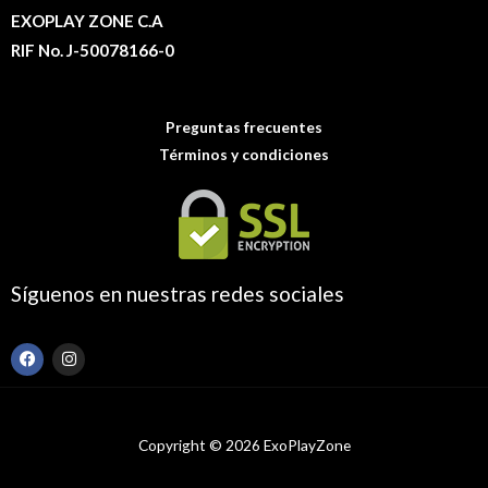
EXOPLAY ZONE C.A
RIF No. J-50078166-0
Preguntas frecuentes
Términos y condiciones
Síguenos en nuestras redes sociales
F
I
a
n
c
s
e
t
b
a
o
g
Copyright © 2026 ExoPlayZone
o
r
k
a
m