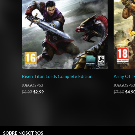
Risen Titan Lords Complete Edition
Army Of Tw
JUEGOS PS3
JUEGOS PS3
$
6.97
$
2.99
$
7.60
$
4.9
SOBRE NOSOTROS