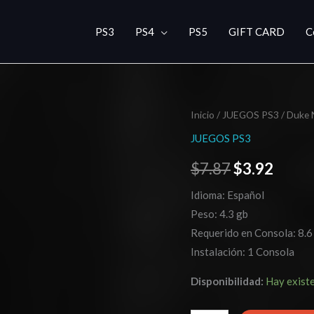
PS3
PS4
PS5
GIFT CARD
C
Duke
Inicio
/
JUEGOS PS3
/ Duke 
El
El
Nukem
JUEGOS PS3
precio
preci
Forever
$
7.87
$
3.92
cantidad
original
actua
Idioma: Español
era:
es:
Peso: 4.3 gb
$7.87.
$3.92
Requerido en Consola: 8.6
Instalación: 1 Consola
Disponibilidad:
Hay exist