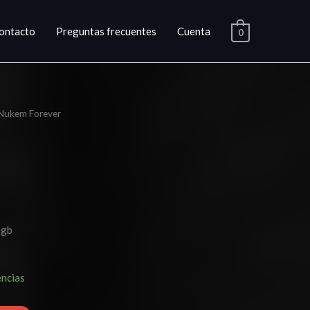
ontacto
Preguntas frecuentes
Cuenta
0
Nukem Forever
o
l
.
 gb
encias