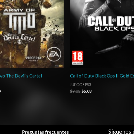
o The Devil’s Cartel
Call of Duty Black Ops II Gold E
JUEGOS PS3
0
$
9.03
$
5.03
Síguenos 
Preguntas frecuentes