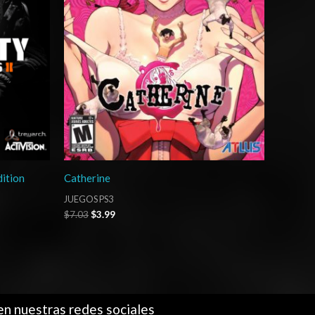
dition
Catherine
JUEGOS PS3
$
7.03
$
3.99
en nuestras redes sociales