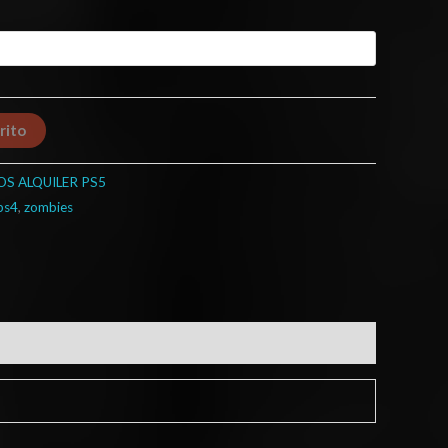
rito
OS ALQUILER PS5
ps4
,
zombies