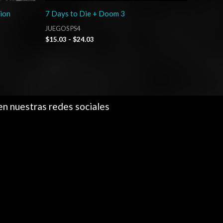
tion
7 Days to Die + Doom 3
JUEGOS PS4
$
15.03
-
$
24.03
en nuestras redes sociales