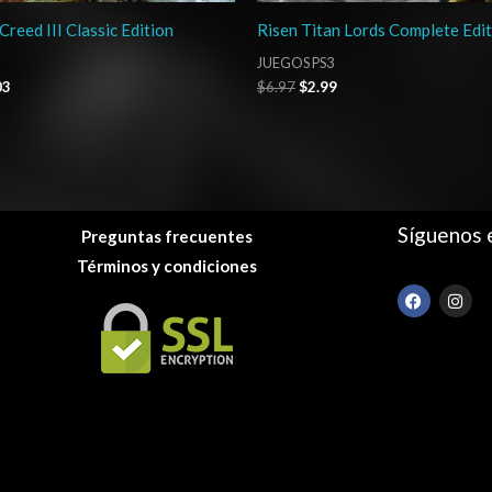
Creed III Classic Edition
Risen Titan Lords Complete Edi
JUEGOS PS3
03
$
6.97
$
2.99
Síguenos 
Preguntas frecuentes
Términos y condiciones
F
I
a
n
c
s
e
t
b
a
o
g
o
r
k
a
m