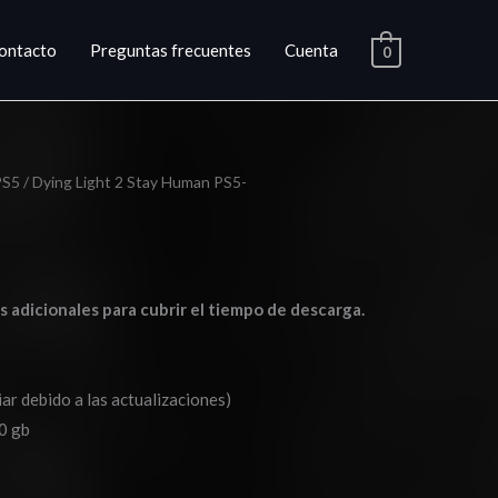
ontacto
Preguntas frecuentes
Cuenta
0
PS5
/ Dying Light 2 Stay Human PS5-
go
ios:
as adicionales para cubrir el tiempo de descarga.
de
0
ar debido a las actualizaciones)
a
0 gb
0