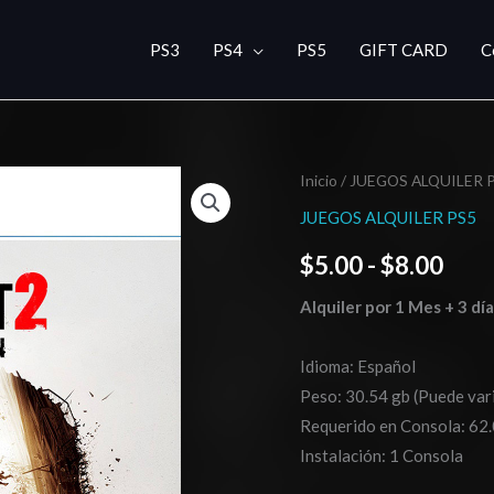
PS3
PS4
PS5
GIFT CARD
C
Dying
Inicio
/
JUEGOS ALQUILER 
Ran
Light
JUEGOS ALQUILER PS5
de
2
$
5.00
-
$
8.00
Stay
prec
Human
Alquiler por 1 Mes + 3 dí
des
PS5-
cantidad
$5.0
Idioma: Español
Peso: 30.54 gb (Puede vari
hast
Requerido en Consola: 62.
$8.0
Instalación: 1 Consola