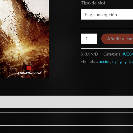
Tipo de slot
Añadir al car
SKU:
N/D
Categoría:
JUEG
Etiquetas:
accion
,
dying light
,