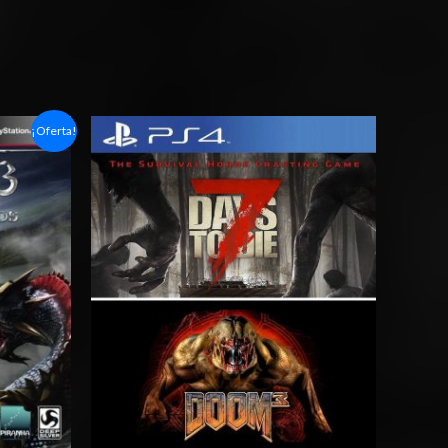
Rango
¡Oferta!
de
precios:
desde
$15.03
hasta
$24.03