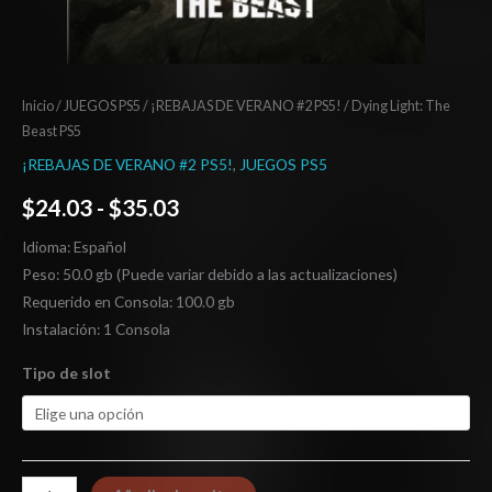
Inicio
/
JUEGOS PS5
/
¡REBAJAS DE VERANO #2 PS5!
/ Dying Light: The
Beast PS5
¡REBAJAS DE VERANO #2 PS5!
,
JUEGOS PS5
$
24.03
-
$
35.03
Idioma: Español
Peso: 50.0 gb (Puede variar debido a las actualizaciones)
Requerido en Consola: 100.0 gb
Instalación: 1 Consola
Tipo de slot