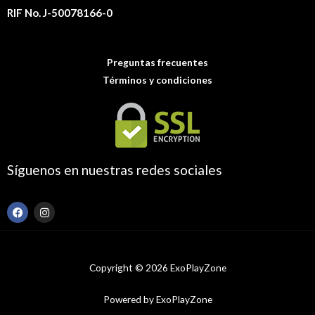
RIF No. J-50078166-0
Preguntas frecuentes
Términos y condiciones
Síguenos en nuestras redes sociales
F
I
a
n
c
s
e
t
b
a
o
g
Copyright © 2026 ExoPlayZone
o
r
k
a
m
Powered by ExoPlayZone