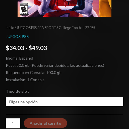
Inicio
/
JUEGOS PS5
/ EA SPORTS College Football 27 PS5
JUEGOS PS5
$
34.03
-
$
49.03
Idioma: Español
Peso: 50.0 gb (Puede variar debido a las actualizaciones)
Requerido en Consola: 100.0 gb
Instalación: 1 Consola
Tipo de slot
Añadir al carrito