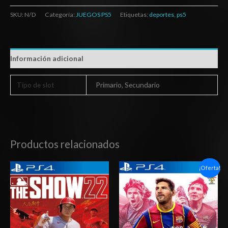
SKU:
N/D
Categoría:
JUEGOS PS5
Etiquetas:
deportes
,
ps5
Información adicional
Tipo de slot
Primario, Secundario
Productos relacionados
Rango
Rango
¡Oferta!
de
de
precios:
precios:
desde
desde
$10.03
$7.30
hasta
hasta
$15.03
$12.03