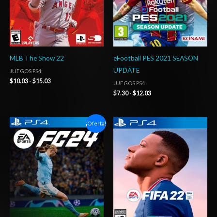
MLB The Show 22
eFootball PES 2021 SEASON
UPDATE
JUEGOS PS4
$
10.03
-
$
15.03
JUEGOS PS4
$
7.30
-
$
12.03
Rango
Rango
¡Oferta!
de
de
precios:
precios:
desde
desde
$10.03
$4.00
hasta
hasta
$16.03
$7.00