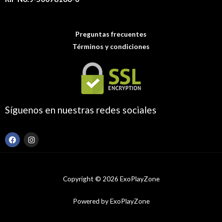
Preguntas frecuentes
Términos y condiciones
Síguenos en nuestras redes sociales
F
I
a
n
c
s
e
t
b
a
o
g
Copyright © 2026 ExoPlayZone
o
r
k
a
m
Powered by ExoPlayZone