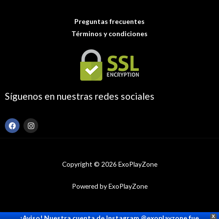
Preguntas frecuentes
Términos y condiciones
Síguenos en nuestras redes sociales
F
I
a
n
c
s
e
t
b
a
o
g
Copyright © 2026 ExoPlayZone
o
r
k
a
m
Powered by ExoPlayZone
¡Aviso! Nuestra cuenta de Instagram @exoplayzone fue
X