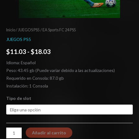
Inicio
/
JUEGOS PS5
/ EA Sports FC 24 PS5
JUEGOS PS5
$
11.03
-
$
18.03
Idioma: Español
Peso: 43.45 gb (Puede variar debido a las actualizaciones)
Requerido en Consola: 87.0 gb
Instalación: 1 Consola
Tipo de slot
Añadir al carrito