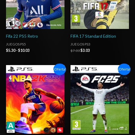
Fifa 22 PS5 Retro
FIFA 17 Standard Edition
JUEGOS PS5
JUEGOS PS3
$
5.30
-
$
10.03
$
7.03
$
3.03
Rango
Rango
¡Oferta!
¡Oferta!
de
de
precios:
precios:
desde
desde
$14.03
$5.00
hasta
hasta
$20.03
$8.00