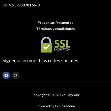
RIF No. J-50078166-0
Preguntas frecuentes
Términos y condiciones
Síguenos en nuestras redes sociales
F
I
a
n
c
s
e
t
b
a
o
g
Copyright © 2026 ExoPlayZone
o
r
k
a
m
Powered by ExoPlayZone