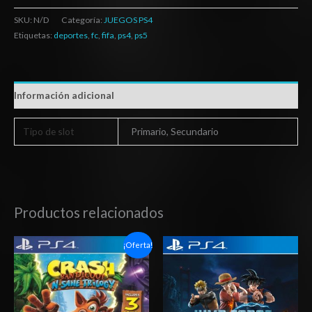
SKU:
N/D
Categoría:
JUEGOS PS4
Etiquetas:
deportes
,
fc
,
fifa
,
ps4
,
ps5
Información adicional
Tipo de slot
Primario, Secundario
Productos relacionados
Rango
Rango
¡Oferta!
de
de
precios:
precios:
desde
desde
$11.03
$27.03
hasta
hasta
$18.03
$42.03