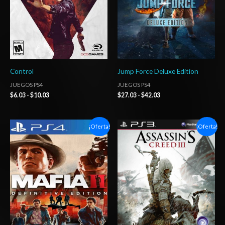
Control
Jump Force Deluxe Edition
JUEGOS PS4
JUEGOS PS4
$
6.03
-
$
10.03
$
27.03
-
$
42.03
Rango
El
El
¡Oferta!
¡Oferta!
de
precio
precio
precios:
original
actual
desde
era:
es:
$6.03
$11.83.
$4.03.
hasta
$10.03