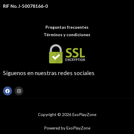
RIF No. J-50078166-0
Preguntas frecuentes
Términos y condiciones
Síguenos en nuestras redes sociales
F
I
a
n
c
s
e
t
b
a
o
g
Copyright © 2026 ExoPlayZone
o
r
k
a
m
Powered by ExoPlayZone