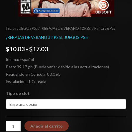
Inicio
/
JUEGOS PS5
/
¡REBAJAS DE VERANO #2 PS5!
/ Far Cry 6 PS5
¡REBAJAS DE VERANO #2 PS5!
,
JUEGOS PS5
$
10.03
-
$
17.03
Idioma: Español
Peso: 39.17 gb (Puede variar debido a las actualizaciones)
Requerido en Consola: 80.0 gb
instalación : 1 Consola
Tipo de slot
Añadir al carrito