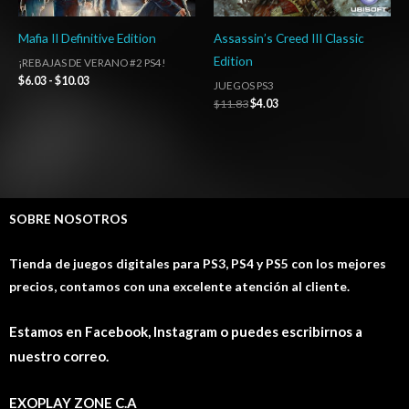
Mafia II Definitive Edition
Assassin’s Creed III Classic
Edition
¡REBAJAS DE VERANO #2 PS4!
$
6.03
-
$
10.03
JUEGOS PS3
$
11.83
$
4.03
SOBRE NOSOTROS
Tienda de juegos digitales para PS3, PS4 y PS5 con los mejores
precios, contamos con una excelente atención al cliente.
Estamos en Facebook, Instagram o puedes escribirnos a
nuestro correo.
EXOPLAY ZONE C.A