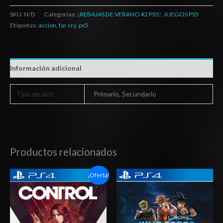
SKU:
N/D
Categorías:
¡REBAJAS DE VERANO #2 PS5!
,
JUEGOS PS5
Etiquetas:
accion
,
far cry
,
ps5
Información adicional
Tipo de slot
Primario, Secundario
Productos relacionados
Rango
Rango
¡Oferta!
de
de
precios:
precios:
desde
desde
$6.03
$27.03
hasta
hasta
$10.03
$42.03