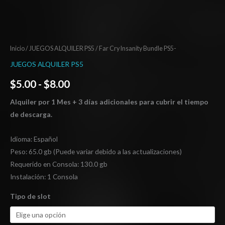
Inicio
/
JUEGOS ALQUILER PS5
/ Far Cry Insanity Bundle PS5-
JUEGOS ALQUILER PS5
$
5.00
-
$
8.00
Alquiler por 1 Mes + 3 días adicionales para cubrir el tiempo
de descarga.
Idioma: Español
Peso: 65.0 gb (Puede variar debido a las actualizaciones)
Requerido en Consola: 130.0 gb
Instalación: 1 Consola
Tipo de slot