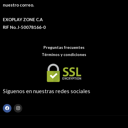
nuestro correo.
EXOPLAY ZONE C.A
RIF No. J-50078166-0
Preguntas frecuentes
Términos y condiciones
Síguenos en nuestras redes sociales
F
I
a
n
c
s
e
t
b
a
o
g