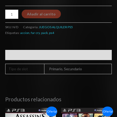
Añadir al carrito
SKU:
N/D
Categoría:
JUEGOS ALQUILER PS5
Etiquetas:
accion
,
far cry
,
pack
,
ps4
Información adicional
Tipo de slot
Primario, Secundario
Productos relacionados
El
El
El
El
¡Oferta!
¡Oferta!
precio
precio
precio
precio