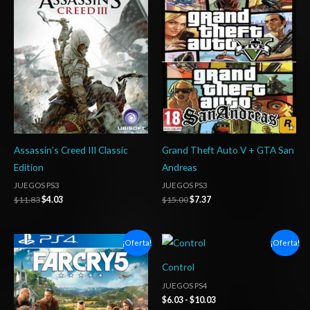
original
actual
original
actual
era:
es:
era:
es:
$11.83.
$4.03.
$15.00.
$7.37.
Assassin’s Creed III Classic
Grand Theft Auto V + GTA San
Edition
Andreas
JUEGOS PS3
JUEGOS PS3
$
11.83
$
4.03
$
15.00
$
7.37
Rango
Rango
¡Oferta!
¡Oferta!
de
de
precios:
precios:
Control
desde
desde
$6.03
$6.03
JUEGOS PS4
hasta
hasta
$
6.03
-
$
10.03
$10.03
$10.03