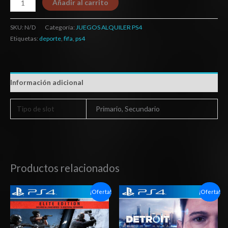
Añadir al carrito
SKU:
N/D
Categoría:
JUEGOS ALQUILER PS4
Etiquetas:
deporte
,
fifa
,
ps4
Información adicional
Tipo de slot
Primario, Secundario
Productos relacionados
Rango
Rango
¡Oferta!
¡Oferta!
de
de
precios:
precios:
desde
desde
$6.03
$10.03