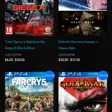
hasta
hasta
$10.03
$17.03
Tom Clancy’s Rainbow Six
Detroit: Become Human +
Siege X Elite Edition
Heavy Rain
JUEGOS PS4
JUEGOS PS4
$
6.03
-
$
10.03
$
10.03
-
$
17.03
Rango
Rango
¡Oferta!
¡Oferta!
de
de
precios:
precios:
desde
desde
$6.03
$6.03
hasta
hasta
$10.03
$10.03