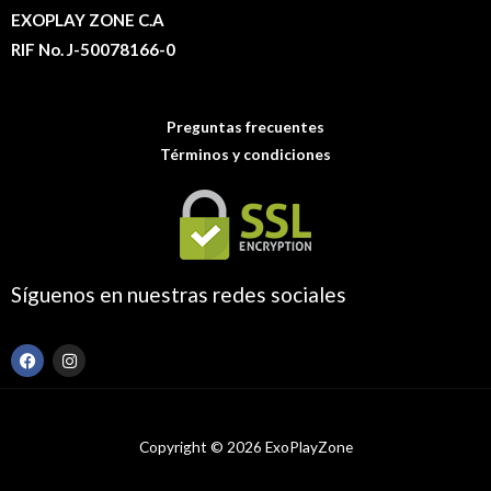
EXOPLAY ZONE C.A
RIF No. J-50078166-0
Preguntas frecuentes
Términos y condiciones
Síguenos en nuestras redes sociales
F
I
a
n
c
s
e
t
b
a
o
g
Copyright © 2026 ExoPlayZone
o
r
k
a
m