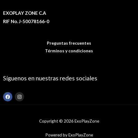
EXOPLAY ZONE C.A
RIF No. J-50078166-0
Preguntas frecuentes
Términos y condiciones
Síguenos en nuestras redes sociales
F
I
a
n
c
s
e
t
b
a
o
g
Copyright © 2026 ExoPlayZone
o
r
k
a
m
Powered by ExoPlayZone