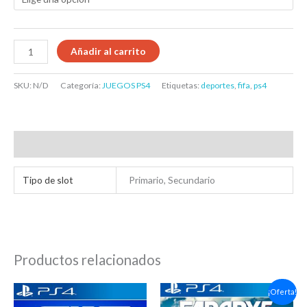
Añadir al carrito
SKU:
N/D
Categoría:
JUEGOS PS4
Etiquetas:
deportes
,
fifa
,
ps4
Información adicional
Tipo de slot
Primario, Secundario
Productos relacionados
Rango
Rango
¡Oferta!
de
de