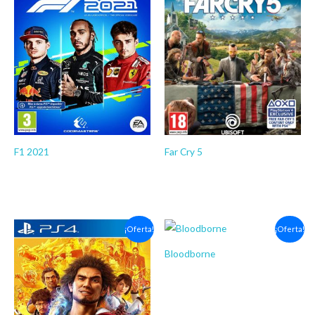
precios:
precios:
desde
desde
$27.03
$6.03
hasta
hasta
$42.03
$10.03
F1 2021
Far Cry 5
JUEGOS PS4
JUEGOS PS4
$
27.03
-
$
42.03
$
6.03
-
$
10.03
Rango
Rango
¡Oferta!
¡Oferta!
de
de
precios:
precios:
Bloodborne
desde
desde
$6.03
$6.03
JUEGOS PS4
hasta
hasta
$
6.03
-
$
10.03
$10.03
$10.03