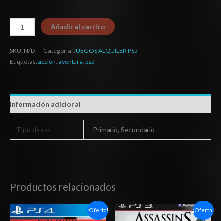
Añadir al carrito
SKU:
N/D
Categoría:
JUEGOS ALQUILER PS5
Etiquetas:
accion
,
aventura
,
ps5
Información adicional
Tipo de slot
Primario, Secundario
Productos relacionados
Rango
El
El
¡Oferta!
¡Oferta!
de
precio
precio