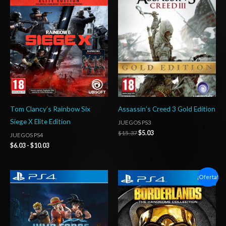
precios:
original
actual
desde
era:
es:
$6.03
$15.37.
$5.03.
hasta
$10.03
Tom Clancy’s Rainbow Six
Assassin’s Creed 3 Gold Edition
Siege X Elite Edition
JUEGOS PS3
$
15.37
$
5.03
JUEGOS PS4
$
6.03
-
$
10.03
Rango
Rango
¡Oferta!
de
de
precios:
precios:
desde
desde
$5.00
$6.03
hasta
hasta
$8.00
$10.03