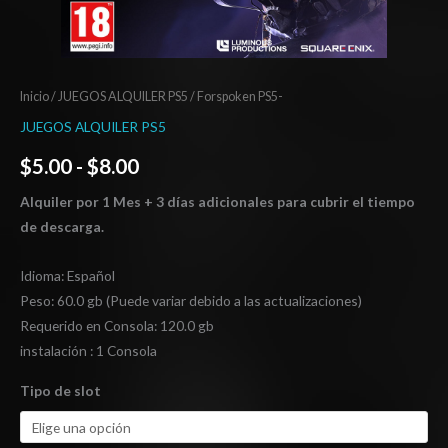
Inicio
/
JUEGOS ALQUILER PS5
/ Forspoken PS5-
JUEGOS ALQUILER PS5
$
5.00
-
$
8.00
Alquiler por 1 Mes + 3 días adicionales para cubrir el tiempo
de descarga.
Idioma: Español
Peso: 60.0 gb (Puede variar debido a las actualizaciones)
Requerido en Consola: 120.0 gb
instalación : 1 Consola
Tipo de slot