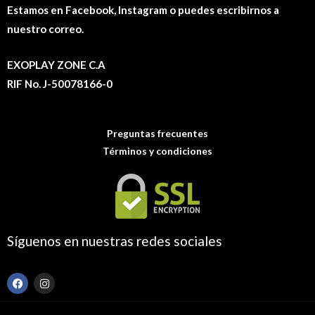
Estamos en Facebook, Instagram o puedes escribirnos a
nuestro correo.
EXOPLAY ZONE C.A
RIF No. J-50078166-0
Preguntas frecuentes
Términos y condiciones
Síguenos en nuestras redes sociales
F
I
a
n
c
s
e
t