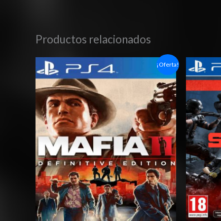
Productos relacionados
Rango
¡Oferta!
de
precios:
desde
$6.03
hasta
$10.03