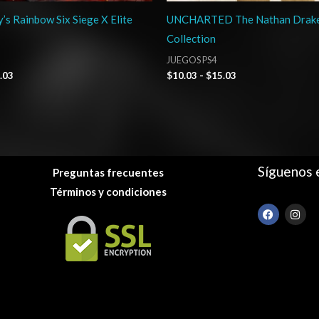
’s Rainbow Six Siege X Elite
UNCHARTED The Nathan Drak
Collection
JUEGOS PS4
.03
$
10.03
-
$
15.03
Síguenos 
Preguntas frecuentes
Términos y condiciones
F
I
a
n
c
s
e
t
b
a
o
g
o
r
k
a
m