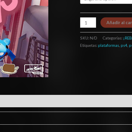
Añadir al car
SKU:
N/D
Categorías:
¡REB
Etiquetas:
plataformas
,
ps4
,
p