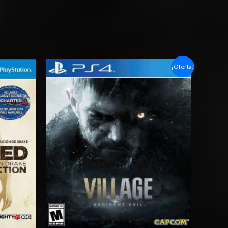
Rango
¡Oferta!
de
precios:
desde
$6.03
hasta
$10.03