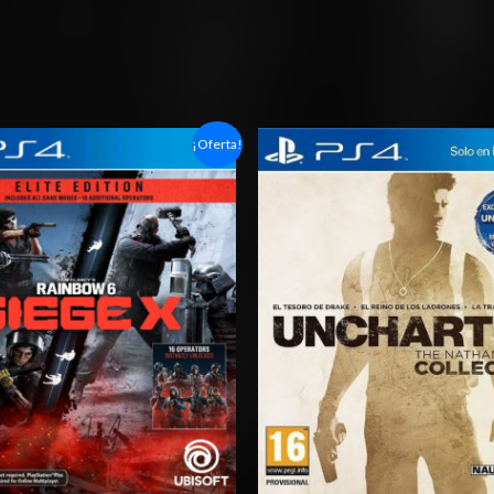
Rango
Rango
¡Oferta!
de
de
precios:
precios:
desde
desde
$6.03
$10.03
hasta
hasta
$10.03
$15.03