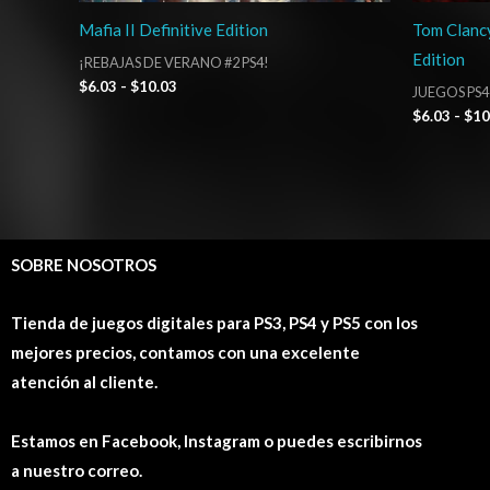
Mafia II Definitive Edition
Tom Clancy
Edition
¡REBAJAS DE VERANO #2 PS4!
$
6.03
-
$
10.03
JUEGOS PS4
$
6.03
-
$
10
SOBRE NOSOTROS
Tienda de juegos digitales para PS3, PS4 y PS5 con los
mejores precios, contamos con una excelente
atención al cliente.
Estamos en Facebook, Instagram o puedes escribirnos
a nuestro correo.