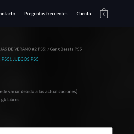
ontacto
Preguntas frecuentes
Cuenta
0
JAS DE VERANO #2 PS5!
/ Gang Beasts PS5
ngo
 PS5!
,
JUEGOS PS5
cios:
sde
ede variar debido a las actualizaciones)
.03
 gb Libres
ta
0.03