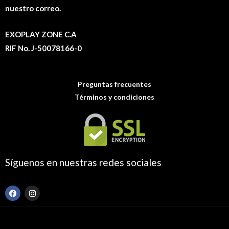
nuestro correo.
EXOPLAY ZONE C.A
RIF No. J-50078166-0
Preguntas frecuentes
Términos y condiciones
Síguenos en nuestras redes sociales
F
I
a
n
c
s
e
t
b
a
o
g