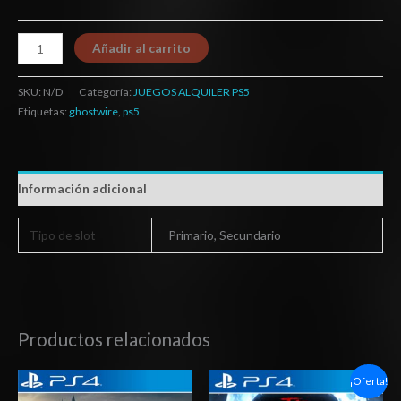
Añadir al carrito
SKU:
N/D
Categoría:
JUEGOS ALQUILER PS5
Etiquetas:
ghostwire
,
ps5
Información adicional
Tipo de slot
Primario, Secundario
Productos relacionados
Rango
Rango
¡Oferta!
de
de