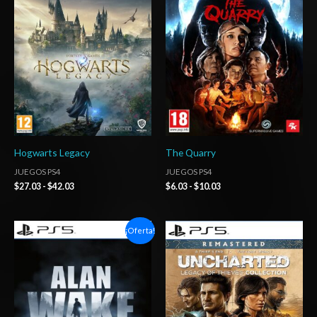
precios:
precios:
desde
desde
$27.03
$6.03
hasta
hasta
$42.03
$10.03
Hogwarts Legacy
The Quarry
JUEGOS PS4
JUEGOS PS4
$
27.03
-
$
42.03
$
6.03
-
$
10.03
Rango
Rango
¡Oferta!
de
de
precios:
precios:
desde
desde
$4.03
$24.03
hasta
hasta
$7.03
$35.03