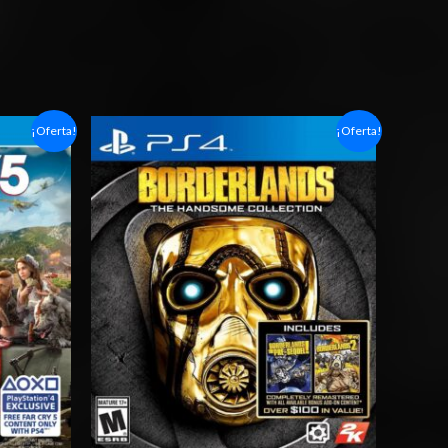
Rango
¡Oferta!
¡Oferta!
de
precios:
desde
$6.03
hasta
$10.03