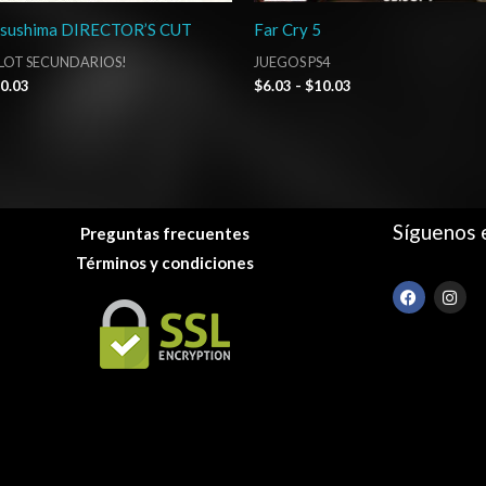
Tsushima DIRECTOR’S CUT
Far Cry 5
SLOT SECUNDARIOS!
JUEGOS PS4
0.03
$
6.03
-
$
10.03
Síguenos 
Preguntas frecuentes
Términos y condiciones
F
I
a
n
c
s
e
t
b
a
o
g
o
r
k
a
m