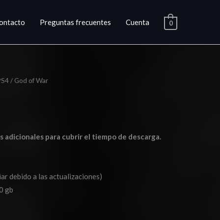
ontacto
Preguntas frecuentes
Cuenta
0
PS4
/ God of War
go
ios:
as adicionales para cubrir el tiempo de descarga.
de
0
ar debido a las actualizaciones)
a
0 gb
0