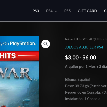
PS3
PS4
PS5
GIFT CARD
C
God
Inicio
/
JUEGOS ALQUILER 
Ran
of
JUEGOS ALQUILER PS4
de
War
$
3.00
-
$
6.00
cantidad
prec
Alquiler por 1 Mes + 3 dí
des
$3.0
Idioma: Español
Peso: 38.73 gb (Puede vari
hast
Requerido en Consola: 73.
$6.0
Instalación: 1 Consola