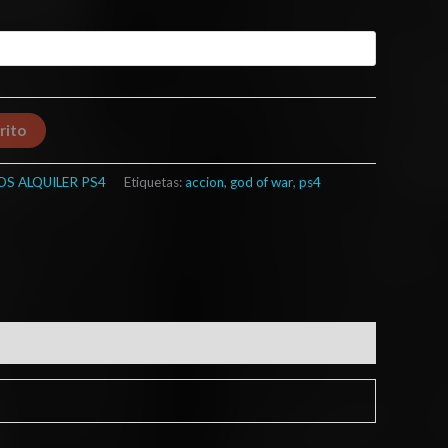
rito
OS ALQUILER PS4
Etiquetas:
accion
,
god of war
,
ps4