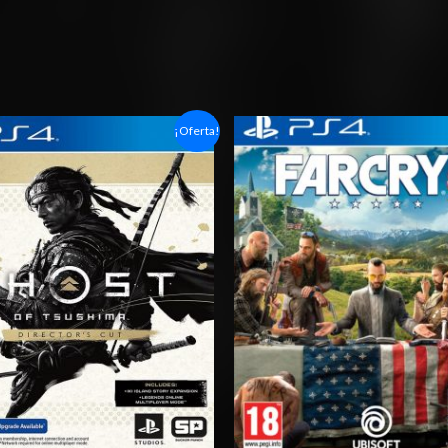
Rango
Rango
¡Oferta!
de
de
precios:
precios:
desde
desde
$14.03
$6.03
hasta
hasta
$20.03
$10.03