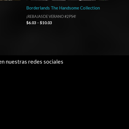
Borderlands The Handsome Collection
¡REBAJAS DE VERANO #2 PS4!
$
6.03
-
$
10.03
en nuestras redes sociales