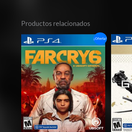
Productos relacionados
Rango
¡Oferta!
de
precios:
desde
$10.03
hasta
$17.03